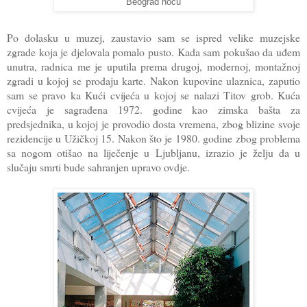
Beograd noću
Po dolasku u muzej, zaustavio sam se ispred velike muzejske
zgrade koja je djelovala pomalo pusto. Kada sam pokušao da uđem
unutra, radnica me je uputila prema drugoj, modernoj, montažnoj
zgradi u kojoj se prodaju karte. Nakon kupovine ulaznica, zaputio
sam se pravo ka Kući cvijeća u kojoj se nalazi Titov grob. Kuća
cvijeća je sagrađena 1972. godine kao zimska bašta za
predsjednika, u kojoj je provodio dosta vremena, zbog blizine svoje
rezidencije u Užičkoj 15. Nakon što je 1980. godine zbog problema
sa nogom otišao na liječenje u Ljubljanu, izrazio je želju da u
slučaju smrti bude sahranjen upravo ovdje.