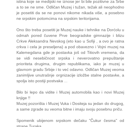
istina koje se medijski ne iznose jer bi bile pozitivne za Srbe
a to se ne sme. Odličan Muzej i tužan, težak ali neophodno
je posetiti da se ne ponovi nikome nikada više, a posebno
ne srpskim potomcima na srpskim teritorijama.
Ono što treba posetiti je Muzej nauke i tehnike na Dorćolu u
odmah pored čuvene Prve beogradske gimnazije i blizu
Crkve Aleksandra Nevskog (eto kao u Sofiji , a ovo je ratna
crkva i cela je preseljena) a pod obavezno i Vojni muzej na
Kalemegdana gde je postavka još od Titiovih vremena, da
se vidi nesebičnost srpska i neverovatno prepuštanje
prioriteta drugima, drugim republikama, iako je muzej u
glavnom gradu Srbije i to već odavno. Odličan Muzej veoma
zanimljive unutrašnje orgnizacije izložbe stalne postavke, a
spolja isto postiji postvaka ...
Bilo bi lepo da vidite i Muzej automobila kao i novi Muzej
knjige !!
Muzej pozorišta i Muzej Vuka i Dositeja su jedan do drugog,
a same zgrade su veoma bitne i imaju svoju posebnu priču.
Spomenik ubijenom srpskom dečaku "Čukur česma" od
strane Turaka...