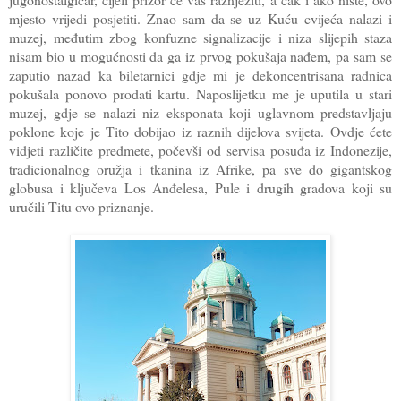
mjesto vrijedi posjetiti. Znao sam da se uz Kuću cvijeća nalazi i
muzej, međutim zbog konfuzne signalizacije i niza slijepih staza
nisam bio u mogućnosti da ga iz prvog pokušaja nađem, pa sam se
zaputio nazad ka biletarnici gdje mi je dekoncentrisana radnica
pokušala ponovo prodati kartu. Naposlijetku me je uputila u stari
muzej, gdje se nalazi niz eksponata koji uglavnom predstavljaju
poklone koje je Tito dobijao iz raznih dijelova svijeta. Ovdje ćete
vidjeti različite predmete, počevši od servisa posuđa iz Indonezije,
tradicionalnog oružja i tkanina iz Afrike, pa sve do gigantskog
globusa i ključeva Los Anđelesa, Pule i drugih gradova koji su
uručili Titu ovo priznanje.