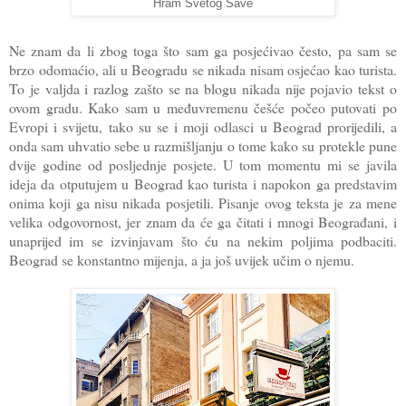
Hram Svetog Save
Ne znam da li zbog toga što sam ga posjećivao često, pa sam se
brzo odomaćio, ali u Beogradu se nikada nisam osjećao kao turista.
To je valjda i razlog zašto se na blogu nikada nije pojavio tekst o
ovom gradu. Kako sam u međuvremenu češće počeo putovati po
Evropi i svijetu, tako su se i moji odlasci u Beograd prorijedili, a
onda sam uhvatio sebe u razmišljanju o tome kako su protekle pune
dvije godine od posljednje posjete. U tom momentu mi se javila
ideja da otputujem u Beograd kao turista i napokon ga predstavim
onima koji ga nisu nikada posjetili. Pisanje ovog teksta je za mene
velika odgovornost, jer znam da će ga čitati i mnogi Beograđani, i
unaprijed im se izvinjavam što ću na nekim poljima podbaciti.
Beograd se konstantno mijenja, a ja još uvijek učim o njemu.