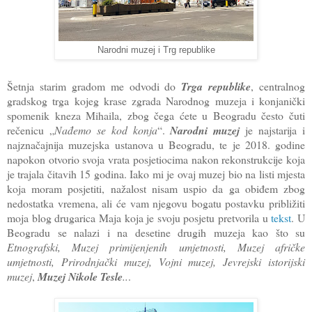
Narodni muzej i Trg republike
Šetnja starim gradom me odvodi do
Trga republike
, centralnog
gradskog trga kojeg krase zgrada Narodnog muzeja i konjanički
spomenik kneza Mihaila, zbog čega ćete u Beogradu često čuti
rečenicu „
Nađemo se kod konja
“.
Narodni muzej
je najstarija i
najznačajnija muzejska ustanova u Beogradu, te je 2018. godine
napokon otvorio svoja vrata posjetiocima nakon rekonstrukcije koja
je trajala čitavih 15 godina. Iako mi je ovaj muzej bio na listi mjesta
koja moram posjetiti, nažalost nisam uspio da ga obiđem zbog
nedostatka vremena, ali će vam njegovu bogatu postavku približiti
moja blog drugarica Maja koja je svoju posjetu pretvorila u
tekst
. U
Beogradu se nalazi i na desetine drugih muzeja kao što su
Etnografski, Muzej primijenjenih umjetnosti, Muzej afričke
umjetnosti, Prirodnjački muzej, Vojni muzej, Jevrejski istorijski
muzej
,
Muzej Nikole Tesle
..
.