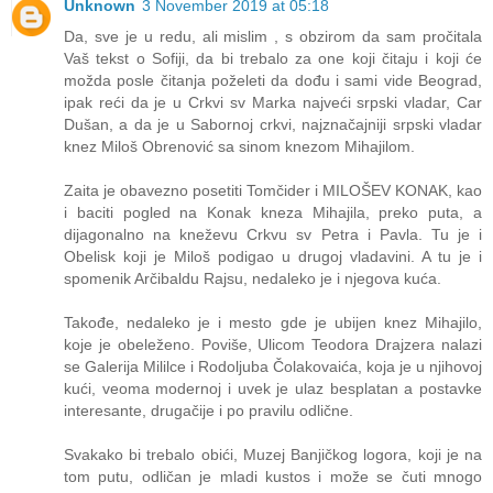
Unknown
3 November 2019 at 05:18
Da, sve je u redu, ali mislim , s obzirom da sam pročitala
Vaš tekst o Sofiji, da bi trebalo za one koji čitaju i koji će
možda posle čitanja poželeti da dođu i sami vide Beograd,
ipak reći da je u Crkvi sv Marka najveći srpski vladar, Car
Dušan, a da je u Sabornoj crkvi, najznačajniji srpski vladar
knez Miloš Obrenović sa sinom knezom Mihajilom.
Zaita je obavezno posetiti Tomčider i MILOŠEV KONAK, kao
i baciti pogled na Konak kneza Mihajila, preko puta, a
dijagonalno na kneževu Crkvu sv Petra i Pavla. Tu je i
Obelisk koji je Miloš podigao u drugoj vladavini. A tu je i
spomenik Arčibaldu Rajsu, nedaleko je i njegova kuća.
Takođe, nedaleko je i mesto gde je ubijen knez Mihajilo,
koje je obeleženo. Poviše, Ulicom Teodora Drajzera nalazi
se Galerija Mililce i Rodoljuba Čolakovaića, koja je u njihovoj
kući, veoma modernoj i uvek je ulaz besplatan a postavke
interesante, drugačije i po pravilu odlične.
Svakako bi trebalo obići, Muzej Banjičkog logora, koji je na
tom putu, odličan je mladi kustos i može se čuti mnogo