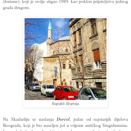
(fontane), koji je ovdje stigao 1989. kao poklon prijateljstva jednog
grada drugom.
Bajrakli džamija
Na Skadarliju se naslanja
Dorćol
, jedan od najstarijih dijelova
Beograda, koji je bio naseljen još u vrijeme antičkog Singidunuma.