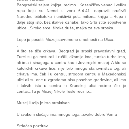
Beogradski sajam knjiga, recimo...Kosančičev venac i veliku
rupu koju su Nemci u zoru 6.4.41. napravili srušivši
Narodnu biblioteku i uništivši pola miliona knjiga ...Rupa i
dalje stoji isto, bez ikakve oznake, tako Srbi štite sopstvene
ubice...Široko srce, široka duša, majka za sve srpska...
Lepo je posetiti Muzej savremene umetnosti na Ušću...
,
A što se tiče crkava, Beograd je srpski pravoslavni grad,
Turci su ga rasturali i rušili, džamija ima, tursko turbe ima,
ali ima i sinagoga u centru kao i Jeverejski muzej. A što se
katoličkih crkava tiče, nije bilo mnogo stanovništva tog, ali
crkava ima, čak i u centru, strogom centru u Makedonskoj
ulici ali su one u zgradama nisu posebne građevine, ali ima
i takvih...isto u centru...u Krunskoj ulici recimo...što je
centar...Tu je Muzej Nikole Tesle recimo...
Muzej iluzija je isto atraktivan...
U svakom slučaju ima mnogo toga...svako dobro Vama
Srdačan pozdrav.