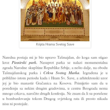
Kripta Hrama Svetog Save
Naredna postaja mi je bio upravo Tašmajdan, do koga sam stigao
kroz
Pionirski park.
Nasuprot parka se nalazi monumentalna
zgrada Narodne skupštine Republike Srbije, a nešto dalje, na obodu
Tašmajdanskog parka i
Crkva Svetog Marka
. Izgrađena je u
približno istom periodu kada i Hram Sv. Save, a arhitektonski uzor
joj je bio manastir Gračanica na Kosovu. Primijetio sam da u
poređenju sa nekim drugim gradovima, u centru Beograda nema
mnogo crkava, naročito drugih konfesija. Ne znam da li su porušene
u bombardovanju tokom Drugog svjetskog rata ili prosto nikada
nisu ni postojale.