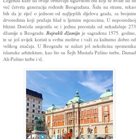
Legenda kaže da ovdje obitavaju uglavnom oni koji se hvale da su
već četvrta generacija rođenih Beograđana. Šalu na stranu, rekao
bih da je riječ o jednom od najljepših dijelova grada, sa brojnim
drvoredima koji pružaju hlad u ljetnim mjesecima. U neposrednoj
blizini Dorćola smjestila se i jedina preostala od nekadašnje 273
džamije u Beogradu.
Bajrakli džamija
je sagrađena 1575. godine,
te se još uvijek koristi u svrhu molitve i važi za kulturno dobro od
velikog značaja. U Beogradu se nalazi još nekolicina spomenika
islamske arhitekture, kao što su Šejh Mustafa Pašino turbe, Damad
Ali-Pašino turbe i sl.