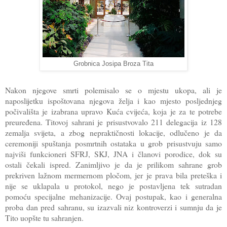
Grobnica Josipa Broza Tita
Nakon njegove smrti polemisalo se o mjestu ukopa, ali je
naposlijetku ispoštovana njegova želja i kao mjesto posljednjeg
počivališta je izabrana upravo Kuća cvijeća, koja je za te potrebe
preuređena. Titovoj sahrani je prisustvovalo 211 delegacija iz 128
zemalja svijeta, a zbog nepraktičnosti lokacije, odlučeno je da
ceremoniji spuštanja posmrtnih ostataka u grob prisustvuju samo
najviši funkcioneri SFRJ, SKJ, JNA i članovi porodice, dok su
ostali čekali ispred. Zanimljivo je da je prilikom sahrane grob
prekriven lažnom mermernom pločom, jer je prava bila preteška i
nije se uklapala u protokol, nego je postavljena tek sutradan
pomoću specijalne mehanizacije. Ovaj postupak, kao i generalna
proba dan pred sahranu, su izazvali niz kontroverzi i sumnju da je
Tito uopšte tu sahranjen.