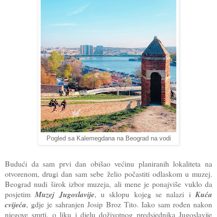
Pogled sa Kalemegdana na Beograd na vodi
Budući da sam prvi dan obišao većinu planiranih lokaliteta na
otvorenom, drugi dan sam sebe želio počastiti odlaskom u muzej.
Beograd nudi širok izbor muzeja, ali mene je ponajviše vuklo da
posjetim
Muzej Jugoslavije
, u sklopu kojeg se nalazi i
Kuća
cvijeća
, gdje je sahranjen Josip Broz Tito. Iako sam rođen nakon
njegove smrti, o liku i djelu doživotnog predsjednika Jugoslavije