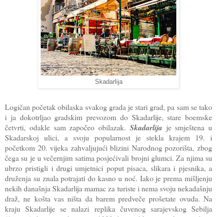
Skadarlija
Logičan početak obilaska svakog grada je stari grad, pa sam se tako
i ja dokotrljao gradskim prevozom do Skadarlije, stare boemske
četvrti, odakle sam započeo obilazak.
Skadarlija
je smještena u
Skadarskoj ulici, a svoju popularnost je stekla krajem 19. i
početkom 20. vijeka zahvaljujući blizini Narodnog pozorišta, zbog
čega su je u večernjim satima posjećivali brojni glumci. Za njima su
ubrzo pristigli i drugi umjetnici poput pisaca, slikara i pjesnika, a
druženja su znala potrajati do kasno u noć. Iako je prema mišljenju
nekih današnja Skadarlija mamac za turiste i nema svoju nekadašnju
draž, ne košta vas ništa da barem predveče prošetate ovuda. Na
kraju Skadarlije se nalazi replika čuvenog sarajevskog Sebilja