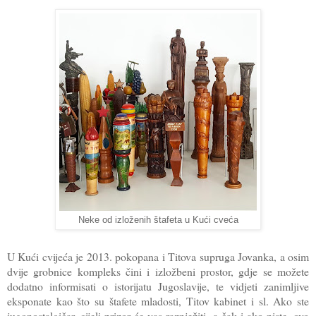
Neke od izloženih štafeta u Kući cveća
U Kući cvijeća je 2013. pokopana i Titova supruga Jovanka, a osim
dvije grobnice kompleks čini i izložbeni prostor, gdje se možete
dodatno informisati o istorijatu Jugoslavije, te vidjeti zanimljive
eksponate kao što su štafete mladosti, Titov kabinet i sl. Ako ste
jugonostalgičar, cijeli prizor će vas raznježiti, a čak i ako niste, ovo