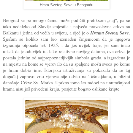
Hram Svetog Save u Beogradu
Beograd se po mnogo čemu može podičiti prefiksom „naj“, pa se
tako nedaleko od Slavije smjestila i najveća pravoslavna crkva na
Balkanu i jedna od većih u svijetu, a riječ je o
Hramu Svetog Save
.
Sjećam se koliko sam bio izenađen činjenicom da je njegova
izgradnja otpočela tek 1935. i da još uvijek traje, jer sam imao
utisak da je oduvijek tu. Iako relativno novijeg datuma, ova crkva je
postala jednim od najprepoznatljivijih simbola grada, a izgrađena je
na mjestu na kome se vjerovalo da su spaljene mošti sveca po kome
je hram dobio ime. Istorijska istraživanja su pokazala da se taj
događaj zapravo vrlo vjerovatnije odvio na Tašmajdanu, u blizini
današnje Crkve Sv. Marka. Uprkos tome što radovi na unutrašnjosti
hrama nisu još privedeni kraju, posjetite bogato oslikane kripte.