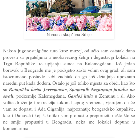
Narodna skupština Srbije
Nakon jugonostalgične ture kroz muzej, odlučio sam ostatak dana
provesti sa prijateljima u neobaveznoj šetnji i degustaciji kolača na
Trgu Republike, te upijanju sunca na Kalemegdanu. Još jedan
boravak u Beogradu me je podsjetio zašto volim ovaj grad, ali sam
istovremeno postavio sebi zadatak da ga još detaljnije upoznam
naredni put kada dođem. Ostalo je još toliko mjesta za obići, kao što
su
Botanička bašta Jevremovac
, S
pomenik Neznanom junaku na
Avali
, podzemlje Kalemegdana,
Gardoš kula
u Zemunu i sl. Ako
volite druženje i rekreaciju tokom lijepog vremena, vjerujem da će
vam se dopasti i Ada Ciganlija, najpoznatije beogradsko kupalište,
kao i Dunavski kej. Ukoliko sam propustio preporučiti nešto što se
ne smije propustiti u Beogradu, neka me lokalci dopune u
komentarima.