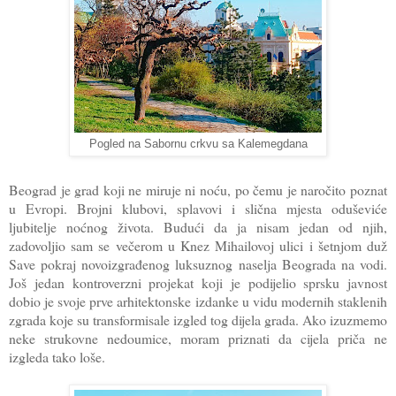
Pogled na Sabornu crkvu sa Kalemegdana
Beograd je grad koji ne miruje ni noću, po čemu je naročito poznat
u Evropi. Brojni klubovi, splavovi i slična mjesta oduševiće
ljubitelje noćnog života. Budući da ja nisam jedan od njih,
zadovoljio sam se večerom u Knez Mihailovoj ulici i šetnjom duž
Save pokraj novoizgrađenog luksuznog naselja Beograda na vodi.
Još jedan kontroverzni projekat koji je podijelio sprsku javnost
dobio je svoje prve arhitektonske izdanke u vidu modernih staklenih
zgrada koje su transformisale izgled tog dijela grada. Ako izuzmemo
neke strukovne nedoumice, moram priznati da cijela priča ne
izgleda tako loše.