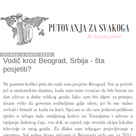
Friday, 5 April 2019
Vodič kroz Beograd, Srbija - šta
posjetiti?
Ne pamtim koliko puta do sada sam posjetio Beograd. Sve je počelo
još u studentskim danima, kada sam tamo svraćao da bih barem na
dan uživao u duhu velikog grada. Iako sam bio dijete za primjer,
nisam volio da govorim roditeljima gdje idem, jer bi me stalno
zivkali i brinuli se kada ću kući. Sjećam se da sam jednom prilikom
sjedio u izlogu tada omiljenog kafića na Terazijama i uživao u
ispijanju ledenog čaja, sve dok se ispred nije stvorila ekipa lokalne
televizije iz mog grada. Za dlaku sam izbjegao pojavljivanje u
vijestima. Još jedno drago sjećanje iz Beograda veže me za 2011.