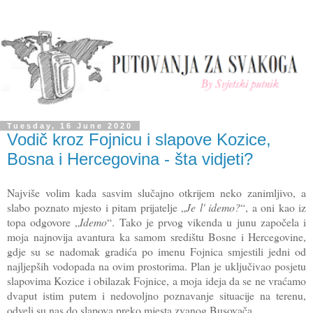
Tuesday, 16 June 2020
Vodič kroz Fojnicu i slapove Kozice,
Bosna i Hercegovina - šta vidjeti?
Najviše volim kada sasvim slučajno otkrijem neko zanimljivo, a
slabo poznato mjesto i pitam prijatelje „
Je l' idemo?
“, a oni kao iz
topa odgovore „
Idemo
“. Tako je prvog vikenda u junu započela i
moja najnovija avantura ka samom središtu Bosne i Hercegovine,
gdje su se nadomak gradića po imenu Fojnica smjestili jedni od
najljepših vodopada na ovim prostorima. Plan je uključivao posjetu
slapovima Kozice i obilazak Fojnice, a moja ideja da se ne vraćamo
dvaput istim putem i nedovoljno poznavanje situacije na terenu,
odveli su nas do slapova preko mjesta zvanog Busovača.