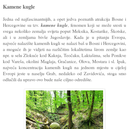
Kamene kugle
Jedna od najfascinantnijih, a opet jedva poznatih atrakcija Bosne i
Hercegovine su tzv.
kamene kugle
, fenomen koji se može sresti u
svega nekoliko zemalja svijeta poput Meksika, Kostarike, Škotske,
ali i u zemljama bivše Jugoslavije. Kada je u pitanju Evropa,
najveće nalazište kamenih kugli se nalazi baš u Bosni i Hercegovini,
a moguće ih je vidjeti na različitim lokalitetima širom zemlje kao
npr. u selu Zlokuće kod Kaknja, Teočaku, Laktašima, selu Ponikve
kod Vareša, okolini Maglaja, Gračanice, Olova, Mostara i sl. Ipak,
najveća koncentracija kamenih kugli na jednom mjestu u cijeloj
Evropi jeste u naselju Grab, nedaleko od Zavidovića, stoga smo
odlučili da upravo ovo bude naše ciljno odredište.