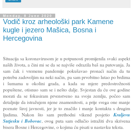
Monday, 8 June 2020
Vodič kroz arheološki park Kamene
kugle i jezero Mašica, Bosna i
Hercegovina
Situacija sa koronavirusom je u potpunosti promijenila svaki aspekt
naših života, a čini mi se da se najviše odrazila baš na putovanja. Ja
sam čak i vremenu pandemije pokušavao pronaći način da tu
potrebu zadovoljim na neki način, pa sam prvobitno lutao po brdima
i šumama u okolini grada, a kada su mjere predostrožnosti
popuštene, otisnuo sam se i nešto dalje. Svjestan da ću ove godine
morati da se fokusiram prvenstveno na svoju zemlju, počeo sam
detaljnije da istražujem njene znamenitosti, a prije svega one manje
poznate široj javnosti, jer je to značilo i manje kontakta s drugim
ljudima. Nakon što sam prethodni vikend posjetio
Kraljevu
Sutjesku i Bobovac
, ovog puta sam odlučio istražiti dva skrivena
bisera Bosne i Hercegovine, o kojima ću pisati u nastavku teksta.