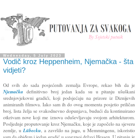
Wednesday, 5 July 2023
Vodič kroz Heppenheim, Njemačka - šta
vidjeti?
Od svih do sada posjećenih zemalja Evrope, rekao bih da je
Njemačka
definitivno broj jedan kada su u pitanju ušuškani
srednjovjekovni gradići, koji podsjećaju na prizore iz Diznijevih
animiranih filmova. Iako sam ih do ovog momenta posjetio priličan
broj, lista želja se svakodnevno dopunjava, budući da kontinuirano
otkrivam nove koji me iznova oduševljavaju svojom arhitekturom.
Posljednje proputovanje kroz Njemačku, koje je započelo na sjeveru
zemlje, u
Lübecku
, a završilo na jugu, u Memmingenu, iskoristio
sam da obiđem i jedan gradić u saveznoj državi Hessen. U pitanju je