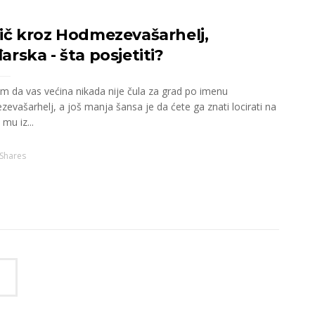
ič kroz Hodmezevašarhelj,
rska - šta posjetiti?
em da vas većina nikada nije čula za grad po imenu
evašarhelj, a još manja šansa je da ćete ga znati locirati na
 mu iz...
Shares