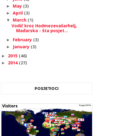
May
(3)
►
April
(3)
►
March
(1)
▼
Vodič kroz Hodmezevašarhelj,
Mađarska - šta posjet...
February
(3)
►
January
(3)
►
2015
(46)
►
2014
(27)
►
POSJETIOCI