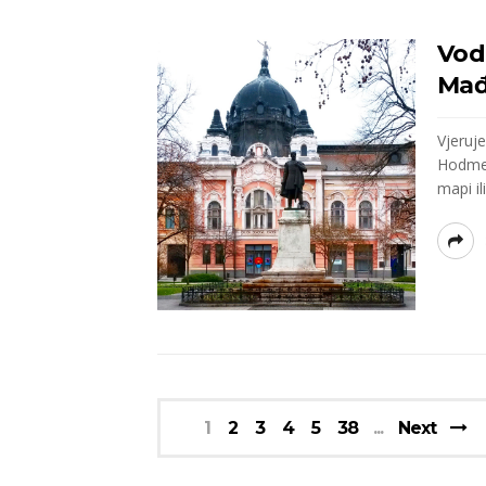
Vod
Mađa
Vjeruj
Hodmez
mapi ili
1
2
3
4
5
38
Next