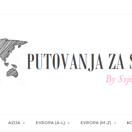
AZIJA
EVROPA (A-L)
EVROPA (M-Z)
KO