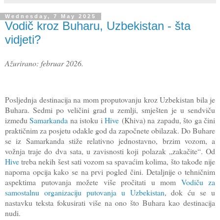
Wednesday, 7 May 2025
Vodič kroz Buharu, Uzbekistan - šta
vidjeti?
Ažurirano: februar 2026.
Posljednja destinacija na mom proputovanju kroz Uzbekistan bila je
Buhara. Sedmi po veličini grad u zemlji, smješten je u sendviču
između
Samarkanda
na istoku i
Hive
(Khiva) na zapadu, što ga čini
praktičnim za posjetu odakle god da započnete obilazak. Do Buhare
se iz Samarkanda stiže relativno jednostavno, brzim vozom, a
vožnja traje do dva sata, u zavisnosti koji polazak „zakačite“. Od
Hive
treba nekih šest sati vozom sa spavaćim kolima, što takođe nije
naporna opcija kako se na prvi pogled čini. Detaljnije o tehničnim
aspektima putovanja možete više pročitati u mom
Vodiču za
samostalnu organizaciju putovanja u Uzbekistan
, dok ću se u
nastavku teksta fokusirati više na ono što Buhara kao destinacija
nudi.