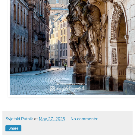
Svjetski Putnik
at
May 27, 2025
No comments:
Share