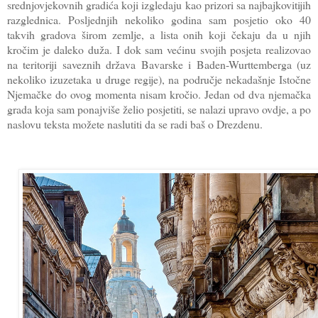
srednjovjekovnih gradića koji izgledaju kao prizori sa najbajkovitijih
razglednica. Posljednjih nekoliko godina sam posjetio oko 40
takvih gradova širom zemlje, a lista onih koji čekaju da u njih
kročim je daleko duža. I dok sam većinu svojih posjeta realizovao
na teritoriji saveznih država Bavarske i Baden-Wurttemberga (uz
nekoliko izuzetaka u druge regije), na područje nekadašnje Istočne
Njemačke do ovog momenta nisam kročio. Jedan od dva njemačka
grada koja sam ponajviše želio posjetiti, se nalazi upravo ovdje, a po
naslovu teksta možete naslutiti da se radi baš o Drezdenu.