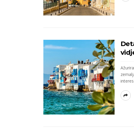
Deta
vidj
Ažurir
zemalja
interes