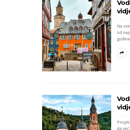
Vodi
vidj
Na sve
od najs
godina
Vod
vidj
Posjet
da već