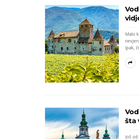
Vodi
vidj
Malo k
nevjero
Ipak, či
Vod
šta 
Još od