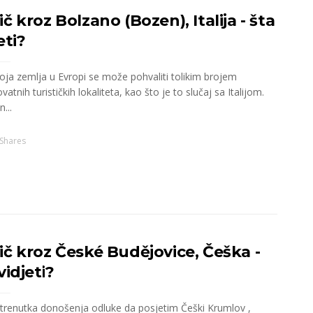
č kroz Bolzano (Bozen), Italija - šta
eti?
oja zemlja u Evropi se može pohvaliti tolikim brojem
vatnih turističkih lokaliteta, kao što je to slučaj sa Italijom.
n...
Shares
ič kroz České Budějovice, Češka -
vidjeti?
 trenutka donošenja odluke da posjetim Češki Krumlov ,