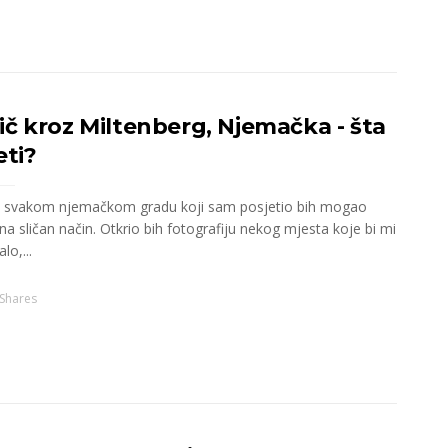
ič kroz Miltenberg, Njemačka - šta
eti?
o svakom njemačkom gradu koji sam posjetio bih mogao
na sličan način. Otkrio bih fotografiju nekog mjesta koje bi mi
lo,...
Shares