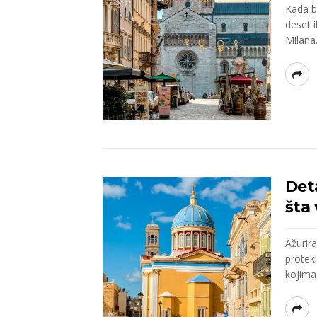
Kada bi
deset i
Milana.
Deta
šta 
Ažurir
protekl
kojima