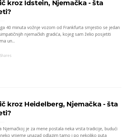
č kroz Idstein, Njemačka - šta
eti?
ga 40 minuta vožnje vozom od Frankfurta smjestio se jedan
impatičnijih njemačkih gradića, kojeg sam želio posjetiti
ma un...
Shares
ič kroz Heidelberg, Njemačka - šta
eti?
a Njemačkoj je za mene postala neka vrsta tradicije, budući
 neko vrijeme unazad odlazim tamo i po nekoliko puta