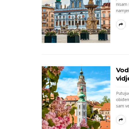
nisam 
namjero
Vod
vidj
Putuju
obiđem 
sam ve.