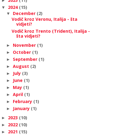
2025
(11)
►
2024
(15)
▼
December
(2)
▼
Vodič kroz Veronu, Italija - šta
vidjeti?
Vodič kroz Trento (Trident), Italija -
šta vidjeti?
November
(1)
►
October
(1)
►
September
(1)
►
August
(2)
►
July
(3)
►
June
(1)
►
May
(1)
►
April
(1)
►
February
(1)
►
January
(1)
►
2023
(10)
►
2022
(10)
►
2021
(15)
►