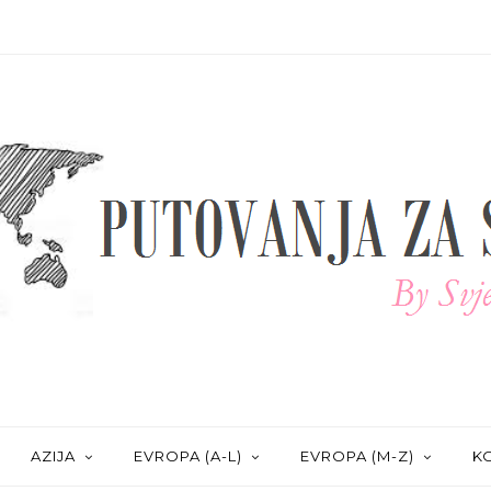
AZIJA
EVROPA (A-L)
EVROPA (M-Z)
KO