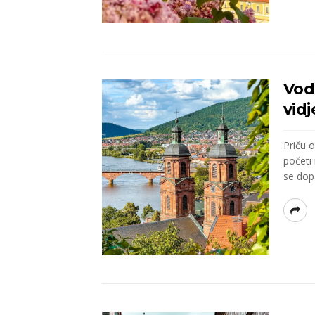
Vod
vidj
Priču 
početi 
se dopa