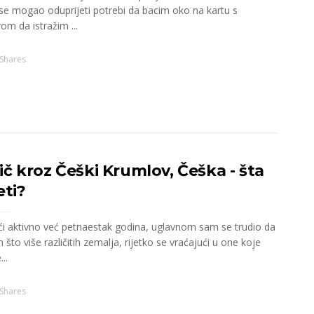
se mogao oduprijeti potrebi da bacim oko na kartu s
m da istražim ...
Shares
ič kroz Češki Krumlov, Češka - šta
eti?
ći aktivno već petnaestak godina, uglavnom sam se trudio da
što više različitih zemalja, rijetko se vraćajući u one koje
..
Shares