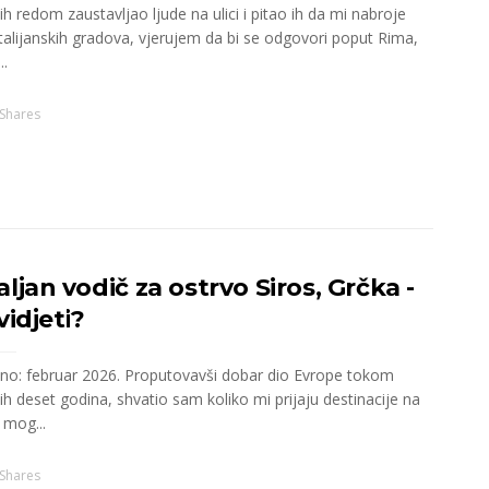
h redom zaustavljao ljude na ulici i pitao ih da mi nabroje
talijanskih gradova, vjerujem da bi se odgovori poput Rima,
..
Shares
ljan vodič za ostrvo Siros, Grčka -
vidjeti?
ano: februar 2026. Proputovavši dobar dio Evrope tokom
ih deset godina, shvatio sam koliko mi prijaju destinacije na
 mog...
Shares