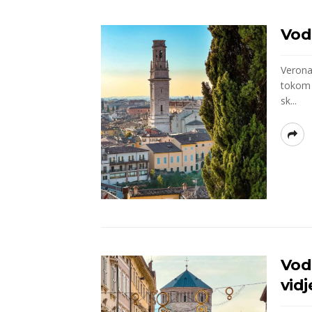
Vodi
Verona 
tokom m
sk...
Vodi
vidj