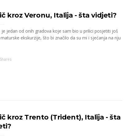
č kroz Veronu, Italija - šta vidjeti?
je jedan od onih gradova koje sam bio u prilici posjetiti još
aturske ekskurzije, što bi značilo da su mi i sjećanja na nju
Shares
č kroz Trento (Trident), Italija - šta
eti?