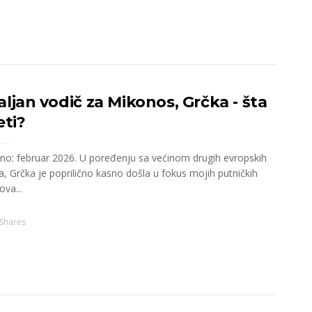
ljan vodič za Mikonos, Grčka - šta
eti?
ano: februar 2026. U poređenju sa većinom drugih evropskih
, Grčka je poprilično kasno došla u fokus mojih putničkih
ova...
Shares