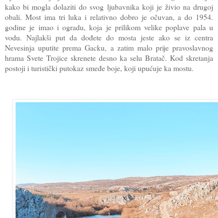
kako bi mogla dolaziti do svog ljubavnika koji je živio na drugoj
obali. Most ima tri luka i relativno dobro je očuvan, a do 1954.
godine je imao i ogradu, koja je prilikom velike poplave pala u
vodu. Najlakši put da dođete do mosta jeste ako se iz centra
Nevesinja uputite prema Gacku, a zatim malo prije pravoslavnog
hrama Svete Trojice skrenete desno ka selu Bratač. Kod skretanja
postoji i turistički putokaz smeđe boje, koji upućuje ka mostu.