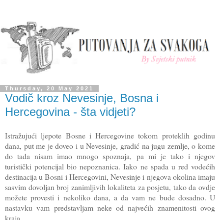
Thursday, 20 May 2021
Vodič kroz Nevesinje, Bosna i
Hercegovina - šta vidjeti?
Istražujući ljepote Bosne i Hercegovine tokom proteklih godinu
dana, put me je doveo i u Nevesinje, gradić na jugu zemlje, o kome
do tada nisam imao mnogo spoznaja, pa mi je tako i njegov
turistički potencijal bio nepoznanica. Iako ne spada u red vodećih
destinacija u Bosni i Hercegovini, Nevesinje i njegova okolina imaju
sasvim dovoljan broj zanimljivih lokaliteta za posjetu, tako da ovdje
možete provesti i nekoliko dana, a da vam ne bude dosadno. U
nastavku vam predstavljam neke od najvećih znamenitosti ovog
kraja.