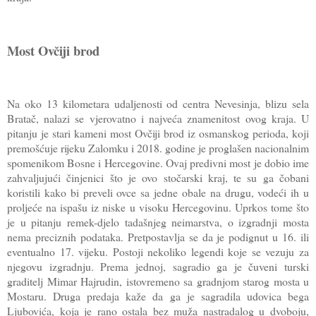
Most Ovčiji brod
Na oko 13 kilometara udaljenosti od centra Nevesinja, blizu sela
Bratač, nalazi se vjerovatno i najveća znamenitost ovog kraja. U
pitanju je stari kameni most Ovčiji brod iz osmanskog perioda, koji
premošćuje rijeku Zalomku i 2018. godine je proglašen nacionalnim
spomenikom Bosne i Hercegovine. Ovaj predivni most je dobio ime
zahvaljujući činjenici što je ovo stočarski kraj, te su ga čobani
koristili kako bi preveli ovce sa jedne obale na drugu, vodeći ih u
proljeće na ispašu iz niske u visoku Hercegovinu. Uprkos tome što
je u pitanju remek-djelo tadašnjeg neimarstva, o izgradnji mosta
nema preciznih podataka. Pretpostavlja se da je podignut u 16. ili
eventualno 17. vijeku. Postoji nekoliko legendi koje se vezuju za
njegovu izgradnju. Prema jednoj, sagradio ga je čuveni turski
graditelj Mimar Hajrudin, istovremeno sa gradnjom starog mosta u
Mostaru. Druga predaja kaže da ga je sagradila udovica bega
Ljubovića, koja je rano ostala bez muža nastradalog u dvoboju,