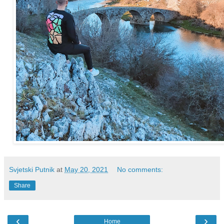
Svjetski Putnik
at
May 20, 2021
No comments:
Share
‹
›
Home