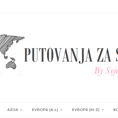
AZIJA
EVROPA (A-L)
EVROPA (M-Z)
KO