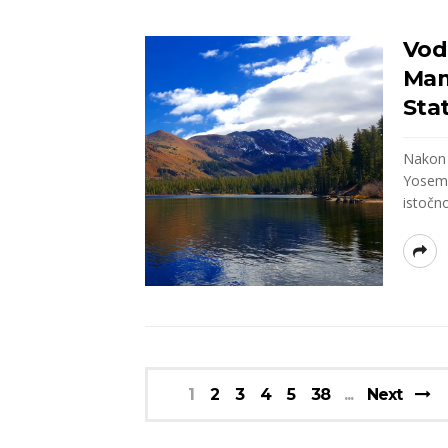
Vodi
Mam
Stat
Nakon 
Yosemi
istočno
1
2
3
4
5
38
Next