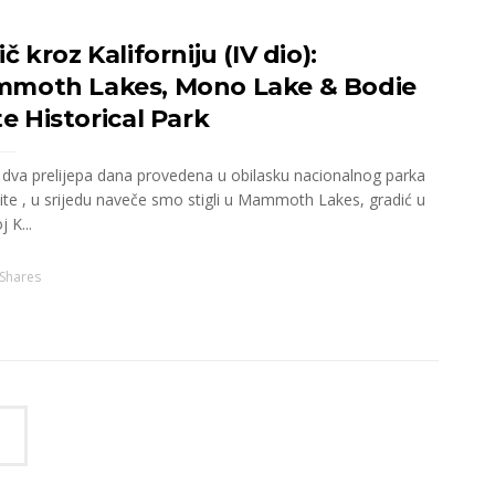
č kroz Kaliforniju (IV dio):
moth Lakes, Mono Lake & Bodie
e Historical Park
dva prelijepa dana provedena u obilasku nacionalnog parka
te , u srijedu naveče smo stigli u Mammoth Lakes, gradić u
j K...
Shares