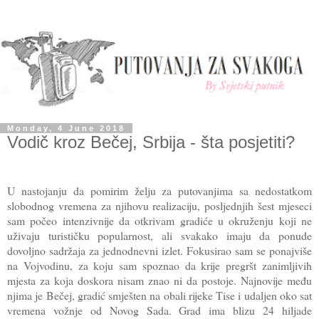
Monday, 4 June 2018
Vodič kroz Bečej, Srbija - šta posjetiti?
U nastojanju da pomirim želju za putovanjima sa nedostatkom
slobodnog vremena za njihovu realizaciju, posljednjih šest mjeseci
sam počeo intenzivnije da otkrivam gradiće u okruženju koji ne
uživaju turističku popularnost, ali svakako imaju da ponude
dovoljno sadržaja za jednodnevni izlet. Fokusirao sam se ponajviše
na Vojvodinu, za koju sam spoznao da krije pregršt zanimljivih
mjesta za koja doskora nisam znao ni da postoje. Najnovije među
njima je Bečej, gradić smješten na obali rijeke Tise i udaljen oko sat
vremena vožnje od Novog Sada. Grad ima blizu 24 hiljade