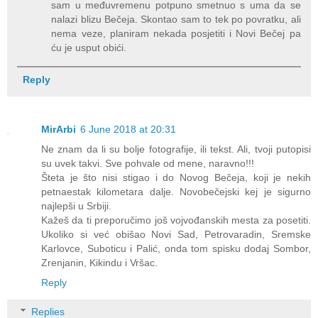
sam u međuvremenu potpuno smetnuo s uma da se
nalazi blizu Bečeja. Skontao sam to tek po povratku, ali
nema veze, planiram nekada posjetiti i Novi Bečej pa
ću je usput obići.
Reply
MirArbi
6 June 2018 at 20:31
Ne znam da li su bolje fotografije, ili tekst. Ali, tvoji putopisi
su uvek takvi. Sve pohvale od mene, naravno!!!
Šteta je što nisi stigao i do Novog Bečeja, koji je nekih
petnaestak kilometara dalje. Novobečejski kej je sigurno
najlepši u Srbiji.
Kažeš da ti preporučimo još vojvođanskih mesta za posetiti.
Ukoliko si već obišao Novi Sad, Petrovaradin, Sremske
Karlovce, Suboticu i Palić, onda tom spisku dodaj Sombor,
Zrenjanin, Kikindu i Vršac.
Reply
Replies