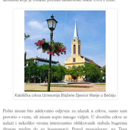
Katolička crkva Uznesenja Blažene Djevice Marije u Bečeju
Pošto nisam bio adekvatno odjeven za ulazak u crkvu, samo sam
provirio s vrata, ali nisam uspio mnogo vidjeti. U dvorištu crkve se
nalazi i nekoliko veoma interesantno oblikovanih stabala bagrema
(barem mislim da su bagremovi). Pored pravoslavne, na Trgu