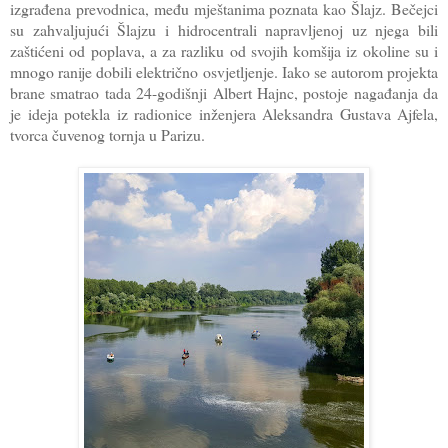
izgrađena prevodnica, među mještanima poznata kao Šlajz. Bečejci
su zahvaljujući Šlajzu i hidrocentrali napravljenoj uz njega bili
zaštićeni od poplava, a za razliku od svojih komšija iz okoline su i
mnogo ranije dobili električno osvjetljenje. Iako se autorom projekta
brane smatrao tada 24-godišnji Albert Hajnc, postoje nagađanja da
je ideja potekla iz radionice inženjera Aleksandra Gustava Ajfela,
tvorca čuvenog tornja u Parizu.