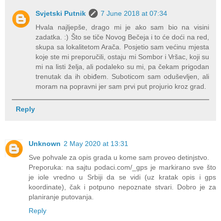
Svjetski Putnik
7 June 2018 at 07:34
Hvala najljepše, drago mi je ako sam bio na visini
zadatka. :) Što se tiče Novog Bečeja i to će doći na red,
skupa sa lokalitetom Arača. Posjetio sam većinu mjesta
koje ste mi preporučili, ostaju mi Sombor i Vršac, koji su
mi na listi želja, ali podaleko su mi, pa čekam prigodan
trenutak da ih obiđem. Suboticom sam oduševljen, ali
moram na popravni jer sam prvi put projurio kroz grad.
Reply
Unknown
2 May 2020 at 13:31
Sve pohvale za opis grada u kome sam proveo detinjstvo.
Preporuka: na sajtu podaci.com/_gps je markirano sve što
je iole vredno u Srbiji da se vidi (uz kratak opis i gps
koordinate), čak i potpuno nepoznate stvari. Dobro je za
planiranje putovanja.
Reply