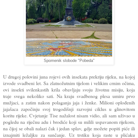
Spomenik slobode "Pobeda"
U drugoj polovini juna rojevi ovih insekata prekriju rijeku, na kojoj
izvode svadbeni let. Sa zlatnožutnim tijelom i velikim crnim očima,
ovi insekti svilenkastih krila obavljaju svoju životnu misiju, koja
traje svega nekoliko sati. Na kraju svadbenog plesa umiru prvo
mužjaci, a zatim nakon polaganja jaja i ženke. Milioni oplođenih
jajašaca započinju svoj trogodišnji razvojni ciklus u glinovitom
koritu rijeke. Cvjetanje Tise nažalost nisam vidio, ali sam uživao u
pogledu na riječnu adu i brodiće koji su milili uspavanom rijekom,
na čijoj se obali nalazi čak i jedan splav, gdje možete popiti piće ili
iznajmiti ležaljku za sunčanje. Uz trstiku koja raste u plićaku