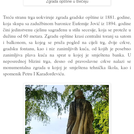
Zgrada opštine u Bečeju
Treću stranu trga uokviruje zgrada gradske opštine iz 1881. godine,
koja skupa sa zadužbinom baronice Eufemije Jović iz 1894. godine
čini jedinstvenu cjelinu sagrađenu u stilu secesije, koja se proteže u
dužinu od 60 metara. Zgradu opštine krasi centralni toranj sa satom
i balkonom, sa kojeg se pruža pogled na cijeli trg, dvije crkve,
gradsku fontanu, kao i niz zanimljivih kuća, od kojih je posebno
zanimljiva plava kuća na sprat u kojoj je smještena banka. U
neposrednoj blizini trga, desno od pravoslavne crkve nalazi se
monumentalna zgrada u kojoj je smještena tehnička škola, kao i
spomenik Petru I Karađorđeviću.