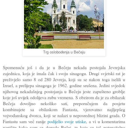
Trg oslobođenja u Bečeju
Spomenuću još i da je u Bečeju nekada postojala Jevrejska
zajednica, koja je imala čak i svoju sinagogu. Drugi svjetski rat je
preživjelo samo 8 od 280 Jevreja, koji su se nakon toga iselili u
Izrael, a prelijepa sinagoga je 1962. godine srušena. Jedini svjedok
njihovog nekadašnjeg postojanja u Bečeju jeste zapušteno groblje
koje još uvijek odolijeva zubu vremena. S obzirom da je za obilazak
Bečeja dovoljno nekoliko sati, preporučujem da posjetu
kombinujete sa obilaskom Fantasta, vjerovatno najljepšeg
vojvođanskog dvorca, koji se nalazi u neposrednoj blizini grada. O
Fantastu sam već ranije
podijelio svoje utiske
, a vi u komentarima
napišite kako vam se dopada Bečej, te koja su još potencijalno