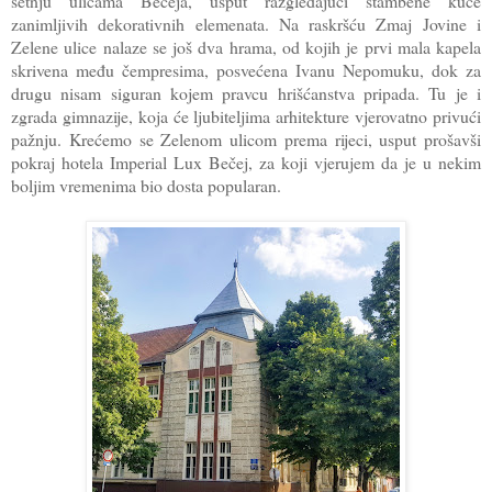
šetnju ulicama Bečeja, usput razgledajući stambene kuće
zanimljivih dekorativnih elemenata. Na raskršću Zmaj Jovine i
Zelene ulice nalaze se još dva hrama, od kojih je prvi mala kapela
skrivena među čempresima, posvećena Ivanu Nepomuku, dok za
drugu nisam siguran kojem pravcu hrišćanstva pripada. Tu je i
zgrada gimnazije, koja će ljubiteljima arhitekture vjerovatno privući
pažnju. Krećemo se Zelenom ulicom prema rijeci, usput prošavši
pokraj hotela Imperial Lux Bečej, za koji vjerujem da je u nekim
boljim vremenima bio dosta popularan.