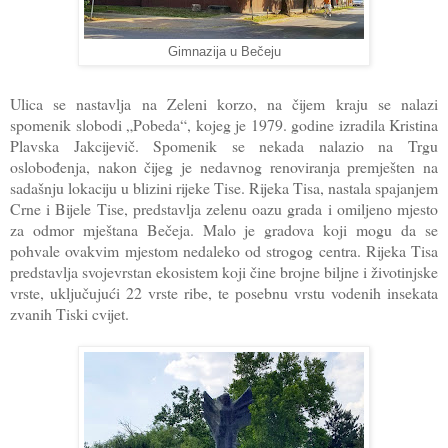
Gimnazija u Bečeju
Ulica se nastavlja na Zeleni korzo, na čijem kraju se nalazi
spomenik slobodi „Pobeda“, kojeg je 1979. godine izradila Kristina
Plavska Jakcijevič. Spomenik se nekada nalazio na Trgu
oslobođenja, nakon čijeg je nedavnog renoviranja premješten na
sadašnju lokaciju u blizini rijeke Tise. Rijeka Tisa, nastala spajanjem
Crne i Bijele Tise, predstavlja zelenu oazu grada i omiljeno mjesto
za odmor mještana Bečeja. Malo je gradova koji mogu da se
pohvale ovakvim mjestom nedaleko od strogog centra. Rijeka Tisa
predstavlja svojevrstan ekosistem koji čine brojne biljne i životinjske
vrste, uključujući 22 vrste ribe, te posebnu vrstu vodenih insekata
zvanih Tiski cvijet.