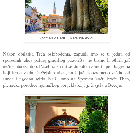
Spomenik Petru I Karađorđeviću
Nakon obilaska Trga oslobođenja, zaputili smo se u jednu od
sporednih ulica pokraj gradskog pozorišta, ne bismo li otkrili još
nešto interesantno. Posebno su mi se dopali drvoredi lipe i bagrema
koji krase većinu bečejskih ulica, pružajući istovremeno zaštitu od
sunca i ugodan miris. Naišli smo na Spomen kuću braće Than,
plemićke porodice njemačkog porijekla koja je živjela u Bečeju.