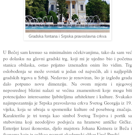
Gradska fontana i Srpska pravoslavna crkva
U Bečej sam krenuo sa minimalnim očekivanjima, tako da sam već
po dolasku na glavni gradski trg, koji mi je ujedno bio i početna
stanica obilaska, ostao prijatno iznenađen onim što vidim. Trg
oslobođenja se može svrstati u jedan od najvećih, ali i najljepših
gradskih trgova u Srbiji. Nedavno je renoviran, što je izgledu grada
dalo potpuno novu dimenziju. Na ovom mjestu i njegovoj
neposrednoj blizini nalazi se većina znamenitosti koje mogu biti
potencijalno interesantne ljubiteljima arhitekture i kulture. Svakako
najimpozantnija je Srpska pravoslavna crkva Svetog Georgija iz 19.
vijeka, koja se ubraja u spomenike kulture od posebnog značaja.
Karakterišu je tri tornja kao simbol Svetog Trojstva i portik sa
stubovima koji neodoljivo podsjeća na hramove antičke Grčke.
Enterijer krasi ikonostas, djelo majstora Johana Kistnera iz Beča i
ikonama koje je oslikao poznati akademski slikar Uroš Predić.