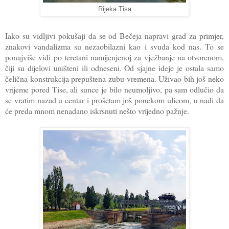
Rijeka Tisa
Iako su vidljivi pokušaji da se od Bečeja napravi grad za primjer,
znakovi vandalizma su nezaobilazni kao i svuda kod nas. To se
ponajviše vidi po teretani namijenjenoj za vježbanje na otvorenom,
čiji su dijelovi uništeni ili odneseni. Od sjajne ideje je ostala samo
čelična konstrukcija prepuštena zubu vremena. Uživao bih još neko
vrijeme pored Tise, ali sunce je bilo neumoljivo, pa sam odlučio da
se vratim nazad u centar i prošetam još ponekom ulicom, u nadi da
će preda mnom nenadano iskrsnuti nešto vrijedno pažnje.