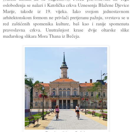
oslobođenja se nalazi i Katolička crkva Uznesenja Blažene Djevice
Marije, takođe iz 19. vijeka. Iako svojom jednostavnom
arhitektonskom formom ne privlači pretjeranu pažnju, svrstava se u
red zaštićenih spomenika kulture, baš kao i ranije spomenuta
pravoslavna crkva. Unutrašnjost krase dvije oltarske slike
mađarskog slikara Mora Thana iz Bečeja.