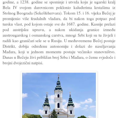
godine, a 1238. godine se spominje i utvrda koju je ugarski kralj
Bela IV svojom darovnicom poklonio kaluđerima krstašima iz
Stolnog Beograda (Sekešfehervara). Tokom 15. i 16. vijeka Bečej je
promijenio više feudalnih vladara, da bi nakon toga potpao pod
tursku vlast, pod kojom ostaje sve do 1687. godine. Kasnije prelazi
pod austrijsku upravu, a nakon ukidanja granice između
austrougarskog i osmanskog carstva, mnogi Srbi koji su tu živjeli i
radili kao graničari sele se u Rusiju. U međuvremenu Bečej postaje
Distrikt, dobija određenu autonomiju i dolazi do naseljavanja
Mađara, koji u jednom momentu postaju većinsko stanovništvo.
Danas u Bečeju živi približan broj Srba i Mađara, o čemu svjedoče i
brojni dvojezični natpisi.