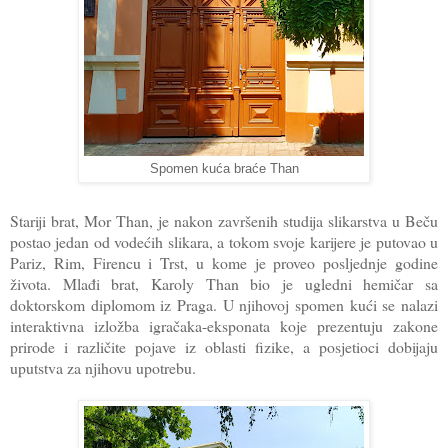
Spomen kuća braće Than
Stariji brat, Mor Than, je nakon završenih studija slikarstva u Beču
postao jedan od vodećih slikara, a tokom svoje karijere je putovao u
Pariz, Rim, Firencu i Trst, u kome je proveo posljednje godine
života. Mlađi brat, Karoly Than bio je ugledni hemičar sa
doktorskom diplomom iz Praga. U njihovoj spomen kući se nalazi
interaktivna izložba igračaka-eksponata koje prezentuju zakone
prirode i različite pojave iz oblasti fizike, a posjetioci dobijaju
uputstva za njihovu upotrebu.