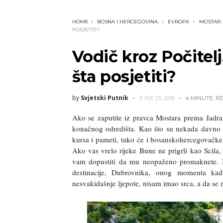
HOME
BOSNA I HERCEGOVINA
EVROPA
MOSTAR
POSJETITI?
Vodič kroz Počitel
šta posjetiti?
by
Svjetski Putnik
JUNE 25, 2016
4 MINUTE
RE
Ako se zaputite iz pravca Mostara prema Jadra
konačnog odredišta. Kao što su nekada davno u
kursa i pameti, tako će i bosanskohercegovačke l
Ako vas vrelo rijeke Bune ne prigrli kao Scila,
vam dopustiti da mu neopaženo promaknete. Ia
destinacije, Dubrovnika, onog momenta kad
nesvakidašnje ljepote, nisam imao srca, a da se 