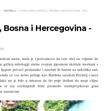
POČITELJ
VODIČ KROZ POČITELJ, BOSNA I HERCEGOVINA - ŠTA
j, Bosna i Hercegovina -
AD
nskom moru, mala je vjerovatnoća da ćete stići na vrijeme do
 grčkoj mitologiji sirene svojom pjesmom skretale mornare s
jepote privući prolaznike i zarobiti ih barem na nekoliko sati.
 onda će vas nešto južnije kao Haribda sačekati Počitelj i neće
ko mi je bilo u interesu da što prije dođem do moje ciljne
a se iza ozelenjenih brda promolio srednjovjekovni grad
ne zaustavim.