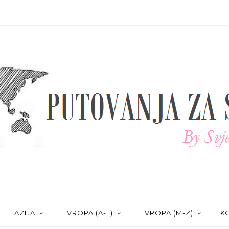
AZIJA
EVROPA (A-L)
EVROPA (M-Z)
KO