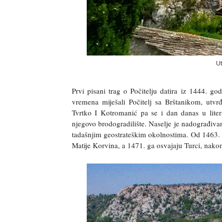
Ut
Prvi pisani trag o Počitelju datira iz 1444. go
vremena miješali Počitelj sa Brštanikom, utv
Tvrtko I Kotromanić pa se i dan danas u liter
njegovo brodogradilište. Naselje je nadograđivan
tadašnjim geostrateškim okolnostima. Od 1463. 
Matije Korvina, a 1471. ga osvajaju Turci, nakon 