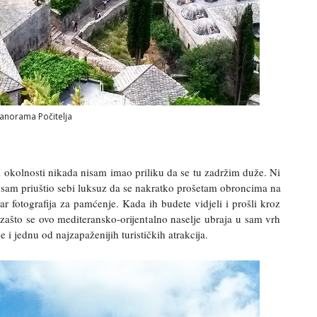
anorama Počitelja
em okolnosti nikada nisam imao priliku da se tu zadržim duže. Ni
li sam priuštio sebi luksuz da se nakratko prošetam obroncima na
 fotografija za pamćenje. Kada ih budete vidjeli i prošli kroz
 zašto se ovo mediteransko-orijentalno naselje ubraja u sam vrh
 i jednu od najzapaženijih turističkih atrakcija.