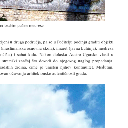
an Ibrahim-pašine medrese
jeni u druga područja, pa se u Počitelju počinju graditi objekti
i (muslimanska osnovna škola), imaret (javna kuhinja), medresa
oćište) i sahat kula. Nakon dolaska Austro-Ugarske vlasti u
 strateški značaj što dovodi do njegovog naglog propadanja.
dskih zidina, čime je uništen njihov kontinuitet. Međutim,
dovao očuvanju arhitektonske autentičnosti grada.