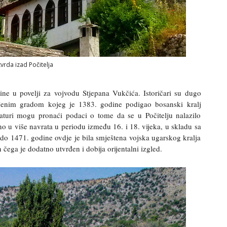
vrda izad Počitelja
dine u povelji za vojvodu Stjepana Vukčića. Istoričari su dugo
rđenim gradom kojeg je 1383. godine podigao bosanski kralj
aturi mogu pronaći podaci o tome da se u Počitelju nalazilo
o u više navrata u periodu između 16. i 18. vijeka, u skladu sa
do 1471. godine ovdje je bila smještena vojska ugarskog kralja
čega je dodatno utvrđen i dobija orijentalni izgled.