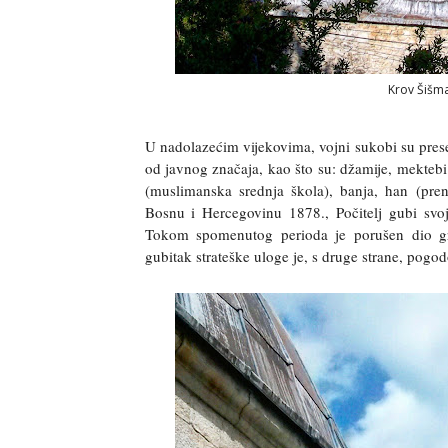
Krov Šišm
U nadolazećim vijekovima, vojni sukobi su presel
od javnog značaja, kao što su: džamije, mekteb
(muslimanska srednja škola), banja, han (pren
Bosnu i Hercegovinu 1878., Počitelj gubi svoj
Tokom spomenutog perioda je porušen dio gra
gubitak strateške uloge je, s druge strane, pogo