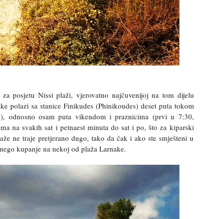
za posjetu Nissi plaži, vjerovatno najčuvenijoj na tom dijelu
ake polazi sa stanice Finikudes (Phinikoudes) deset puta tokom
30), odnosno osam puta vikendom i praznicima (prvi u 7:30,
ima na svakih sat i petnaest minuta do sat i po, što za kiparski
laže ne traje pretjerano dugo, tako da čak i ako ste smješteni u
 nego kupanje na nekoj od plaža Larnake.