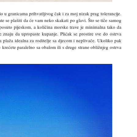
ilo u granicama prihvatljivog čak i za moj nizak prag tolerancije.
ate se plašiti da će vam neko skakati po glavi. Što se tiče samog
e posuto pijeskom, a količina morske trave je minimalna tako da
e znaju da upropaste kupanje. Plićak se prostire sve do ostrva
kta plaža idealna za roditelje sa djecom i neplivače. Ukoliko pak
se krećete paralelno sa obalom ili s druge strane obližnjeg ostrva