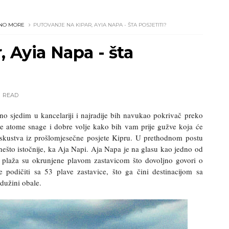
NO MORE
PUTOVANJE NA KIPAR, AYIA NAPA - ŠTA POSJETITI?
, Ayia Napa - šta
READ
tno sjedim u kancelariji i najradije bih navukao pokrivač preko
le atome snage i dobre volje kako bih vam prije gužve koja će
iskustva iz prošlomjesečne posjete Kipru. U prethodnom postu
nešto istočnije, ka Aja Napi. Aja Napa je na glasu kao jedno od
 14 plaža su okrunjene plavom zastavicom što dovoljno govori o
 podičiti sa 53 plave zastavice, što ga čini destinacijom sa
dužini obale.