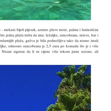
- mekani bijeli pijesak, azurno plavo more, palme i fantastičan
 što jedna plaža treba da ima: ležaljke, suncobrane, tuševe, bar i
pularnijih plaža, gužva je bila podnošljiva tako da nismo imali
aljke, odnosno suncobrana je 2,5 eura po komadu što je i više
. Nisam siguran da li su cijene više tokom pune sezone, ali