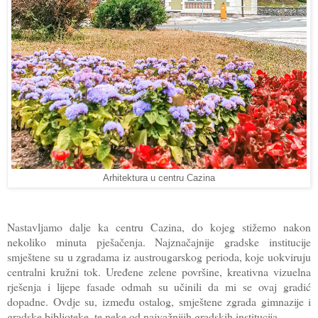
Arhitektura u centru Cazina
Nastavljamo dalje ka centru Cazina, do kojeg stižemo nakon
nekoliko minuta pješačenja. Najznačajnije gradske institucije
smještene su u zgradama iz austrougarskog perioda, koje uokviruju
centralni kružni tok. Uređene zelene površine, kreativna vizuelna
rješenja i lijepe fasade odmah su učinili da mi se ovaj gradić
dopadne. Ovdje su, između ostalog, smještene zgrada gimnazije i
gradske biblioteke, te neke od najvažnijih gradskih institucija.