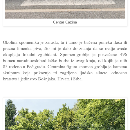
Centar Cazina
Okolina spomenika je zarasla, tu i tamo je bačena poneka flaša ili
prazna limenka piva, što mi je dalo do znanja da se ovdje uveče
okupljaju lokalni zgubidani. Spomen-groblje je posvećeno 496
boraca narodnooslobodilačke borbe iz ovog kraja, od kojih je njih
85 rođeno u Pećigradu. Centralna figura spomen-groblja je kamena
skulptura koja prikazuje tri zagrljene ljudske siluete, odnosno
bratstvo i jedinstvo Bošnjaka, Hrvata i Srba.