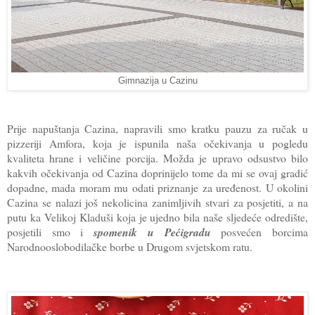
Gimnazija u Cazinu
Prije napuštanja Cazina, napravili smo kratku pauzu za ručak u
pizzeriji Amfora, koja je ispunila naša očekivanja u pogledu
kvaliteta hrane i veličine porcija. Možda je upravo odsustvo bilo
kakvih očekivanja od Cazina doprinijelo tome da mi se ovaj gradić
dopadne, mada moram mu odati priznanje za uređenost. U okolini
Cazina se nalazi još nekolicina zanimljivih stvari za posjetiti, a na
putu ka Velikoj Kladuši koja je ujedno bila naše sljedeće odredište,
posjetili smo i
spomenik u Pećigradu
posvećen borcima
Narodnooslobodilačke borbe u Drugom svjetskom ratu.