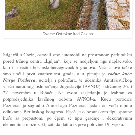
Dvorac Ostrožac kod Cazina
Stigavši u Cazin, ostavili smo automobil na prostranom parkiralištu
pored tržnog centra „Ljiljan“, koje se nedjeljom nije naplaćivalo,
kao i u većini bosanskohercegovačkih gradova. Već sa ove tačke
smo uočili prvu znamenitost grada, a u pitanju je
rodna kuća
Nurije Pozderca
, učitelja i političara, te učesnika Antifašističkog
vijeća narodnog oslobođenja Jugoslavije (AVNOJ), održanog 26. i
27. novembra u Bihaću. Na ovom zasjedanju je izabran za
potpredsjednika Izvršnog odbora AVNOJ-a. Kuću porodice
Pozderac je sagradio Ahmet-aga Pozderac, jedan od vođa otpora
odlukama Berlinskog kongresa. Riječ je o bosanskom tipu spratne
kuće sa prepustom, po čijem se tipu gradnje i dekorativnim
elementima može zaključiti da datira iz prve polovine 19. vijeka.