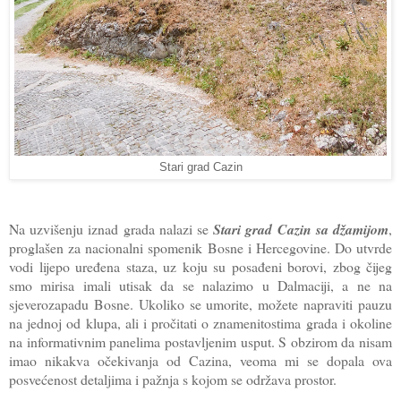
Stari grad Cazin
Na uzvišenju iznad grada nalazi se
Stari grad Cazin sa džamijom
,
proglašen za nacionalni spomenik Bosne i Hercegovine. Do utvrde
vodi lijepo uređena staza, uz koju su posađeni borovi, zbog čijeg
smo mirisa imali utisak da se nalazimo u Dalmaciji, a ne na
sjeverozapadu Bosne. Ukoliko se umorite, možete napraviti pauzu
na jednoj od klupa, ali i pročitati o znamenitostima grada i okoline
na informativnim panelima postavljenim usput. S obzirom da nisam
imao nikakva očekivanja od Cazina, veoma mi se dopala ova
posvećenost detaljima i pažnja s kojom se održava prostor.