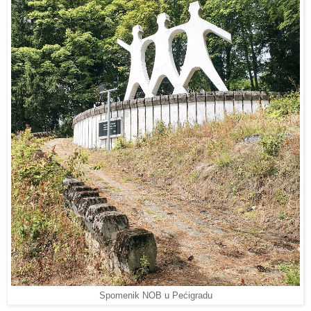
Spomenik NOB u Pećigradu