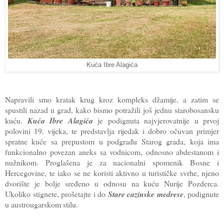
Kuća Ibre Alagića
Napravili smo kratak krug kroz kompleks džamije, a zatim se
spustili nazad u grad, kako bismo potražili još jednu starobosansku
kuću.
Kuća Ibre Alagića
je podignuta najvjerovatnije u prvoj
polovini 19. vijeka, te predstavlja rijedak i dobro očuvan primjer
spratne kuće sa prepustom u podgrađu Starog grada, koja ima
funkcionalno povezan aneks sa vodnicom, odnosno abdestanom i
nužnikom. Proglašena je za nacionalni spomenik Bosne i
Hercegovine, te iako se ne koristi aktivno u turističke svrhe, njeno
dvorište je bolje sređeno u odnosu na kuću Nurije Pozderca.
Ukoliko stignete, prošetajte i do
Stare cazinske medrese
, podignute
u austrougarskom stilu.