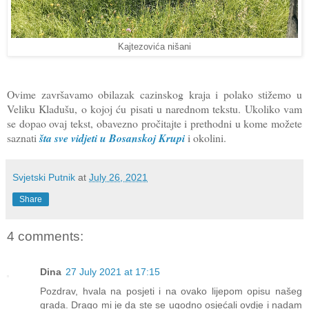
Kajtezovića nišani
Ovime završavamo obilazak cazinskog kraja i polako stižemo u
Veliku Kladušu, o kojoj ću pisati u narednom tekstu. Ukoliko vam
se dopao ovaj tekst, obavezno pročitajte i prethodni u kome možete
saznati
šta sve vidjeti u Bosanskoj Krupi
i okolini.
Svjetski Putnik
at
July 26, 2021
Share
4 comments:
Dina
27 July 2021 at 17:15
Pozdrav, hvala na posjeti i na ovako lijepom opisu našeg
grada. Drago mi je da ste se ugodno osjećali ovdje i nadam