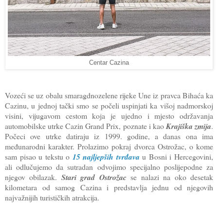
Centar Cazina
Vozeći se uz obalu smaragdnozelene rijeke Une iz pravca Bihaća ka
Cazinu, u jednoj tački smo se počeli uspinjati ka višoj nadmorskoj
visini, vijugavom cestom koja je ujedno i mjesto održavanja
automobilske utrke Cazin Grand Prix, poznate i kao
Krajiška zmija
.
Počeci ove utrke datiraju iz 1999. godine, a danas ona ima
međunarodni karakter. Prolazimo pokraj dvorca Ostrožac, o kome
sam pisao u tekstu o
15 najljepših tvrđava
u Bosni i Hercegovini,
ali odlučujemo da sutradan odvojimo specijalno poslijepodne za
njegov obilazak.
Stari grad Ostrožac
se nalazi na oko desetak
kilometara od samog Cazina i predstavlja jednu od njegovih
najvažnijih turističkih atrakcija.