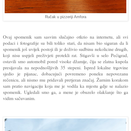
Ručak u pizzeriji Amfora
Ovaj spomenik sam sasvim slučajno otkrio na internetu, ali svi
podaci i fotografije su bili toliko stari, da nisam bio siguran da li
spomenik još uvijek postoji ili je doživio sudbinu nekolicine drugih,
koji nisu uspjeli preživjeti protekli rat. Stigavši u selo Pećigrad,
ostavili smo automobil pored visoke džamije, čija se zlatna kupola
presijavala na nepodnošljivih 35 stepeni. Ispred lokalne trgovine
sjedio je pijanac, dobacujući povremeno poneku nepovezanu
rečenicu, ali nismo mu pridavali pretjeran značaj. Žurnim korakom
sam pratio navigaciju koja me je vodila ka mjestu gdje se nalazio
spomenik. Ugledali smo ga, a mene je obuzelo olakšanje što ga
vidim sačuvanim.