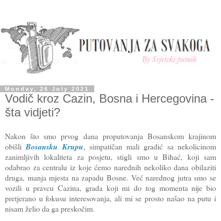
Monday, 26 July 2021
Vodič kroz Cazin, Bosna i Hercegovina -
šta vidjeti?
Nakon što smo prvog dana proputovanja Bosanskom krajinom
obišli
Bosansku Krupu
, simpatičan mali gradić sa nekolicinom
zanimljivih lokaliteta za posjetu, stigli smo u Bihać, koji sam
odabrao za centralu iz koje ćemo narednih nekoliko dana obilaziti
druga, manja mjesta na zapadu Bosne. Već narednog jutra smo se
vozili u pravcu Cazina, grada koji mi do tog momenta nije bio
pretjerano u fokusu interesovanja, ali mi se prosto našao na putu i
nisam želio da ga preskočim.