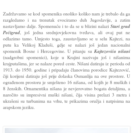
Zadržavamo se kod spomenika onoliko koliko nam je trebalo da ga
razgledamo i na trenutak evociramo duh Jugoslavije, a zatim
nastavljamo dalje. Spomenuću i to da se u blizini nalazi
Stari grad
Pećigrad
, još jedna srednjovjekovna tvrđava, ali ovaj put ne
odlazimo tamo. Umjesto toga, zaustavljamo se u selu Kajtezi, na
putu ka Velikoj Kladuši, gdje se nalazi još jedan nacionalni
spomenik Bosne i Hercegovine. U pitanju su
Kajtezovića nišani
(nadgrobni spomenici), koje u Krajini nazivaju još i nišanima
krajputašima, jer se nalaze pored ceste. Nišani datiraju iz perioda od
1913. do 1950. godine i pripadaju članovima porodice Kajtezović,
čiji korijeni datiraju još prije dolaska Osmanlija na ove prostore. U
ograđenom prostoru je smješteno 16 nišana, od kojih je 8 muških i
8 ženskih. Ornamentika nišana je nevjerovatno bogata detaljima, a
naročito su impresivni muški nišani, čija visina prelazi 3 metra i
ukrašeni su turbanima na vrhu, te prikazima oružja i natpisima na
arapskom jeziku.