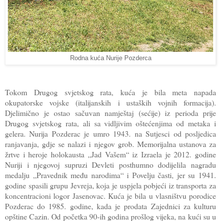
Rodna kuća Nurije Pozderca
Tokom Drugog svjetskog rata, kuća je bila meta napada
okupatorske vojske (italijanskih i ustaških vojnih formacija).
Djelimično je ostao sačuvan namještaj (sećije) iz perioda prije
Drugog svjetskog rata, ali sa vidljivim oštećenjima od metaka i
gelera. Nurija Pozderac je umro 1943. na Sutjesci od posljedica
ranjavanja, gdje se nalazi i njegov grob. Memorijalna ustanova za
žrtve i heroje holokausta „Jad Vašem“ iz Izraela je 2012. godine
Nuriji i njegovoj supruzi Devleti posthumno dodijelila nagradu
medalju „Pravednik među narodima“ i Povelju časti, jer su 1941.
godine spasili grupu Jevreja, koja je uspjela pobjeći iz transporta za
koncentracioni logor Jasenovac. Kuća je bila u vlasništvu porodice
Pozderac do 1985. godine, kada je prodata Zajednici za kulturu
opštine Cazin. Od početka 90-ih godina prošlog vijeka, na kući su u