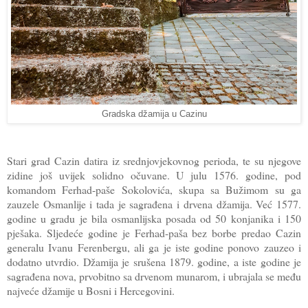
Gradska džamija u Cazinu
Stari grad Cazin datira iz srednjovjekovnog perioda, te su njegove
zidine još uvijek solidno očuvane. U julu 1576. godine, pod
komandom Ferhad-paše Sokolovića, skupa sa Bužimom su ga
zauzele Osmanlije i tada je sagrađena i drvena džamija. Već 1577.
godine u gradu je bila osmanlijska posada od 50 konjanika i 150
pješaka. Sljedeće godine je Ferhad-paša bez borbe predao Cazin
generalu Ivanu Ferenbergu, ali ga je iste godine ponovo zauzeo i
dodatno utvrdio. Džamija je srušena 1879. godine, a iste godine je
sagrađena nova, prvobitno sa drvenom munarom, i ubrajala se među
najveće džamije u Bosni i Hercegovini.