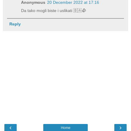
Anonymous
20 December 2022 at 17:16
Da tako mogli biste i uslikati 🇧🇦🥀
Reply
‹
›
Home