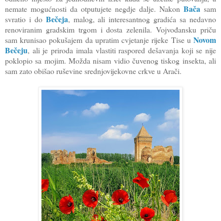
Bača
nemate mogućnosti da otputujete negdje dalje. Nakon
sam
Bečeja
svratio i do
, malog, ali interesantnog gradića sa nedavno
renoviranim gradskim trgom i dosta zelenila. Vojvođansku priču
Novom
sam krunisao pokušajem da upratim cvjetanje rijeke Tise u
Bečeju
, ali je priroda imala vlastiti raspored dešavanja koji se nije
poklopio sa mojim. Možda nisam vidio čuvenog tiskog insekta, ali
sam zato obišao ruševine srednjovijekovne crkve u Arači.