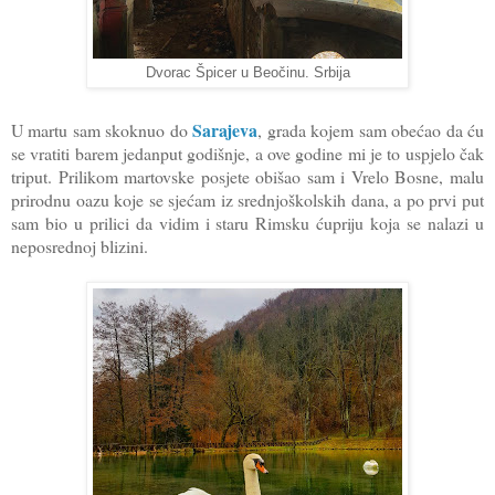
Dvorac Špicer u Beočinu. Srbija
Sarajeva
U martu sam skoknuo do
, grada kojem sam obećao da ću
se vratiti barem jedanput godišnje, a ove godine mi je to uspjelo čak
triput. Prilikom martovske posjete obišao sam i Vrelo Bosne, malu
prirodnu oazu koje se sjećam iz srednjoškolskih dana, a po prvi put
sam bio u prilici da vidim i staru Rimsku ćupriju koja se nalazi u
neposrednoj blizini.