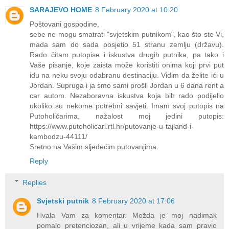
SARAJEVO HOME
8 February 2020 at 10:20
Poštovani gospodine,
sebe ne mogu smatrati "svjetskim putnikom", kao što ste Vi,
mada sam do sada posjetio 51 stranu zemlju (državu).
Rado čitam putopise i iskustva drugih putnika, pa tako i
Vaše pisanje, koje zaista može koristiti onima koji prvi put
idu na neku svoju odabranu destinaciju. Vidim da želite ići u
Jordan. Supruga i ja smo sami prošli Jordan u 6 dana rent a
car autom. Nezaboravna iskustva koja bih rado podijelio
ukoliko su nekome potrebni savjeti. Imam svoj putopis na
Putoholičarima, nažalost moj jedini putopis:
https://www.putoholicari.rtl.hr/putovanje-u-tajland-i-
kambodzu-44111/
Sretno na Vašim sljedećim putovanjima.
Reply
Replies
Svjetski putnik
8 February 2020 at 17:06
Hvala Vam za komentar. Možda je moj nadimak
pomalo pretenciozan, ali u vrijeme kada sam pravio