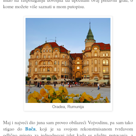
kome možete više saznati u mom putopisu.
Oradea, Rumunija
Maj i najveći dio juna sam proveo obilazeći Vojvodinu, pa sam tako
Bača
stigao do
, koji je sa svojom rekonstruisanom tvrđavom
odlično mjesto za jednodnevni izlet kada se uželite putovanja, a