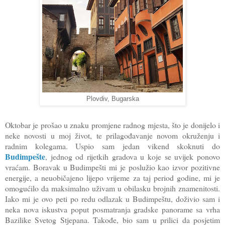
Plovdiv, Bugarska
Oktobar je prošao u znaku promjene radnog mjesta, što je donijelo i
neke novosti u moj život, te prilagođavanje novom okruženju i
radnim kolegama. Uspio sam jedan vikend skoknuti do
Budimpešte
, jednog od rijetkih gradova u koje se uvijek ponovo
vraćam. Boravak u Budimpešti mi je poslužio kao izvor pozitivne
energije, a neuobičajeno lijepo vrijeme za taj period godine, mi je
omogućilo da maksimalno uživam u obilasku brojnih znamenitosti.
Iako mi je ovo peti po redu odlazak u Budimpeštu, doživio sam i
neka nova iskustva poput posmatranja gradske panorame sa vrha
Bazilike Svetog Stjepana. Takođe, bio sam u prilici da posjetim