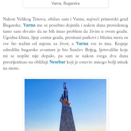
Varna, Bugarska
Nakon Velikog Trnova, obišao sam i Varnu, najveći primorski grad
Varna
Bugarske.
me se posebno dojmila i nakon dana provedenog
tamo sam shvatio da ne bih imao problem da živim u ovom gradu.
Ugodna klima, lijep centar grada, prostrani parkovi i blizina mora su
Varna
sve što tražim od mjesta za život, a
sve to ima. Krajnje
odredište bugarske avanture je bio Sunčev Brijeg, ljetovalište koje
mi se uopšte nije dopalo, pa sam se nakon svega dva dana
Nesebar
preorijentisao na obližnji
koji je ostavio mnogo bolji utisak
na mene.