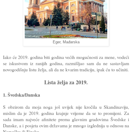
Eger, Mađarska
Iako će 2019. godina biti godina većih mogućnosti za mene, vodeći
se iskustvom iz ranijih godina, razmišljao sam da ne sastavljam
novogodišnju listu želja, ali da ne kvarim tradiciju, ipak ću to učiniti.
Lista želja za 2019.
1. Švedska/Danska
S obzirom da moja noga još uvijek nije kročila u Skandinaviju,
mislim da je 2019. godina krajnje vrijeme da se to promijeni. Za
sada imam najveće afinitete prema glavnim gradovima Švedske i
Danske, a i posjeta ovim državama je mnogo izglednija u odnosu na
Norvešku ili Finsku.