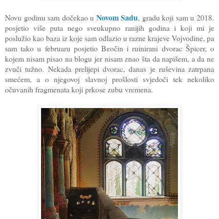
Novom Sadu
Novu godinu sam dočekao u
, gradu koji sam u 2018.
posjetio više puta nego sveukupno ranijih godina i koji mi je
poslužio kao baza iz koje sam odlazio u razne krajeve Vojvodine, pa
sam tako u februaru posjetio Beočin i ruinirani dvorac Špicer, o
kojem nisam pisao na blogu jer nisam znao šta da napišem, a da ne
zvuči tužno. Nekada prelijepi dvorac, danas je ruševina zatrpana
smećem, a o njegovoj slavnoj prošlosti svjedoči tek nekoliko
očuvanih fragmenata koji prkose zubu vremena.