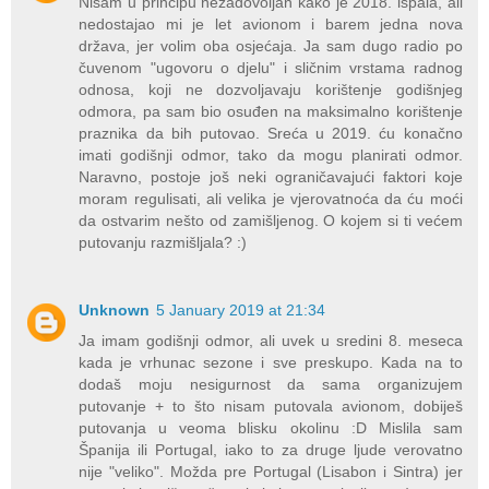
Nisam u principu nezadovoljan kako je 2018. ispala, ali
nedostajao mi je let avionom i barem jedna nova
država, jer volim oba osjećaja. Ja sam dugo radio po
čuvenom "ugovoru o djelu" i sličnim vrstama radnog
odnosa, koji ne dozvoljavaju korištenje godišnjeg
odmora, pa sam bio osuđen na maksimalno korištenje
praznika da bih putovao. Sreća u 2019. ću konačno
imati godišnji odmor, tako da mogu planirati odmor.
Naravno, postoje još neki ograničavajući faktori koje
moram regulisati, ali velika je vjerovatnoća da ću moći
da ostvarim nešto od zamišljenog. O kojem si ti većem
putovanju razmišljala? :)
Unknown
5 January 2019 at 21:34
Ja imam godišnji odmor, ali uvek u sredini 8. meseca
kada je vrhunac sezone i sve preskupo. Kada na to
dodaš moju nesigurnost da sama organizujem
putovanje + to što nisam putovala avionom, dobiješ
putovanja u veoma blisku okolinu :D Mislila sam
Španija ili Portugal, iako to za druge ljude verovatno
nije "veliko". Možda pre Portugal (Lisabon i Sintra) jer