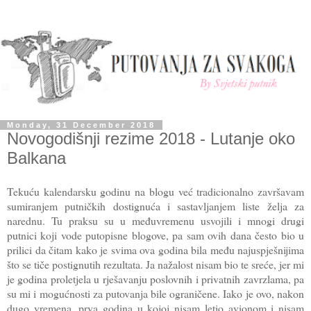
Monday, 31 December 2018
Novogodišnji rezime 2018 - Lutanje oko
Balkana
Tekuću kalendarsku godinu na blogu već tradicionalno završavam
sumiranjem putničkih dostignuća i sastavljanjem liste želja za
narednu. Tu praksu su u međuvremenu usvojili i mnogi drugi
putnici koji vode putopisne blogove, pa sam ovih dana često bio u
prilici da čitam kako je svima ova godina bila među najuspješnijima
što se tiče postignutih rezultata. Ja nažalost nisam bio te sreće, jer mi
je godina proletjela u rješavanju poslovnih i privatnih zavrzlama, pa
su mi i mogućnosti za putovanja bile ograničene. Iako je ovo, nakon
dugo vremena, prva godina u kojoj nisam letio avionom i nisam