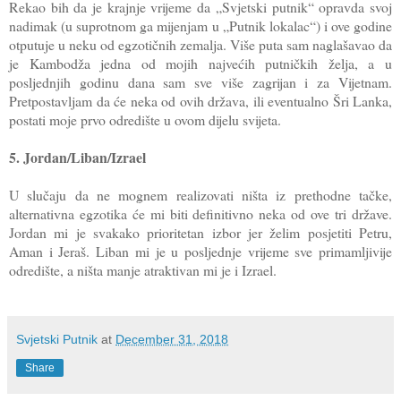
Rekao bih da je krajnje vrijeme da „Svjetski putnik“ opravda svoj
nadimak (u suprotnom ga mijenjam u „Putnik lokalac“) i ove godine
otputuje u neku od egzotičnih zemalja. Više puta sam naglašavao da
je Kambodža jedna od mojih najvećih putničkih želja, a u
posljednjih godinu dana sam sve više zagrijan i za Vijetnam.
Pretpostavljam da će neka od ovih država, ili eventualno Šri Lanka,
postati moje prvo odredište u ovom dijelu svijeta.
5. Jordan/Liban/Izrael
U slučaju da ne mognem realizovati ništa iz prethodne tačke,
alternativna egzotika će mi biti definitivno neka od ove tri države.
Jordan mi je svakako prioritetan izbor jer želim posjetiti Petru,
Aman i Jeraš. Liban mi je u posljednje vrijeme sve primamljivije
odredište, a ništa manje atraktivan mi je i Izrael.
Svjetski Putnik
at
December 31, 2018
Share