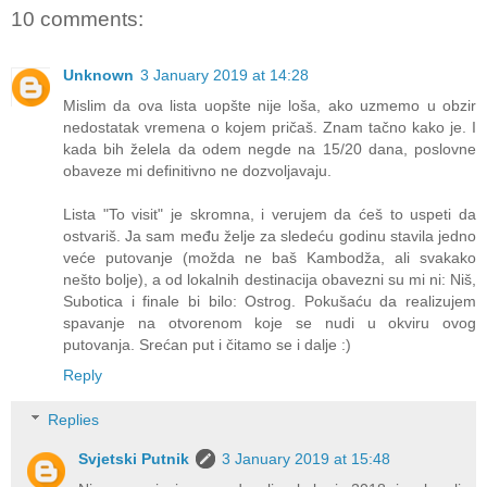
10 comments:
Unknown
3 January 2019 at 14:28
Mislim da ova lista uopšte nije loša, ako uzmemo u obzir
nedostatak vremena o kojem pričaš. Znam tačno kako je. I
kada bih želela da odem negde na 15/20 dana, poslovne
obaveze mi definitivno ne dozvoljavaju.
Lista "To visit" je skromna, i verujem da ćeš to uspeti da
ostvariš. Ja sam među želje za sledeću godinu stavila jedno
veće putovanje (možda ne baš Kambodža, ali svakako
nešto bolje), a od lokalnih destinacija obavezni su mi ni: Niš,
Subotica i finale bi bilo: Ostrog. Pokušaću da realizujem
spavanje na otvorenom koje se nudi u okviru ovog
putovanja. Srećan put i čitamo se i dalje :)
Reply
Replies
Svjetski Putnik
3 January 2019 at 15:48