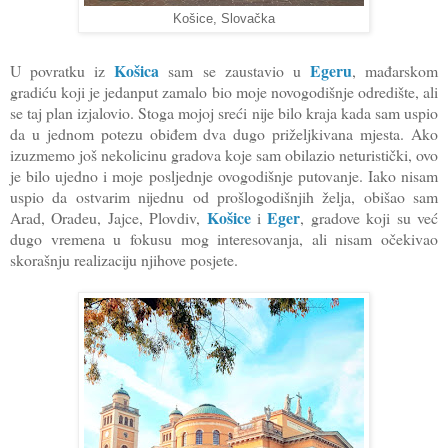
Košice, Slovačka
Košica
Egeru
U povratku iz
sam se zaustavio u
, mađarskom
gradiću koji je jedanput zamalo bio moje novogodišnje odredište, ali
se taj plan izjalovio. Stoga mojoj sreći nije bilo kraja kada sam uspio
da u jednom potezu obiđem dva dugo priželjkivana mjesta. Ako
izuzmemo još nekolicinu gradova koje sam obilazio neturistički, ovo
je bilo ujedno i moje posljednje ovogodišnje putovanje. Iako nisam
uspio da ostvarim nijednu od prošlogodišnjih želja, obišao sam
Košice
Eger
Arad, Oradeu, Jajce, Plovdiv,
i
, gradove koji su već
dugo vremena u fokusu mog interesovanja, ali nisam očekivao
skorašnju realizaciju njihove posjete.