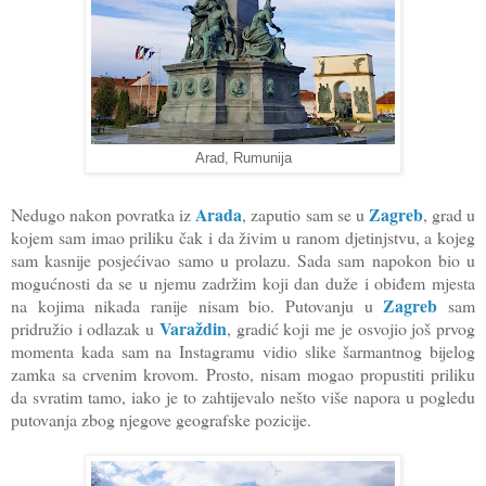
Arad, Rumunija
Arada
Zagreb
Nedugo nakon povratka iz
, zaputio sam se u
, grad u
kojem sam imao priliku čak i da živim u ranom djetinjstvu, a kojeg
sam kasnije posjećivao samo u prolazu. Sada sam napokon bio u
mogućnosti da se u njemu zadržim koji dan duže i obiđem mjesta
Zagreb
na kojima nikada ranije nisam bio. Putovanju u
sam
Varaždin
pridružio i odlazak u
, gradić koji me je osvojio još prvog
momenta kada sam na Instagramu vidio slike šarmantnog bijelog
zamka sa crvenim krovom. Prosto, nisam mogao propustiti priliku
da svratim tamo, iako je to zahtijevalo nešto više napora u pogledu
putovanja zbog njegove geografske pozicije.