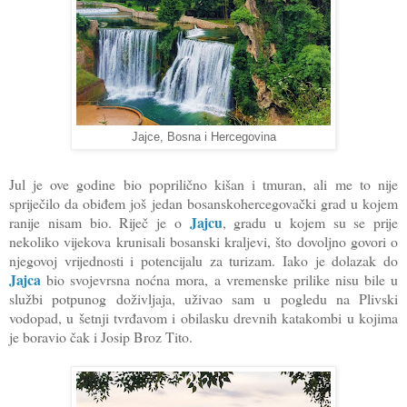
Jajce, Bosna i Hercegovina
Jul je ove godine bio poprilično kišan i tmuran, ali me to nije
spriječilo da obiđem još jedan bosanskohercegovački grad u kojem
Jajcu
ranije nisam bio. Riječ je o
, gradu u kojem su se prije
nekoliko vijekova krunisali bosanski kraljevi, što dovoljno govori o
njegovoj vrijednosti i potencijalu za turizam. Iako je dolazak do
Jajca
bio svojevrsna noćna mora, a vremenske prilike nisu bile u
službi potpunog doživljaja, uživao sam u pogledu na Plivski
vodopad, u šetnji tvrđavom i obilasku drevnih katakombi u kojima
je boravio čak i Josip Broz Tito.