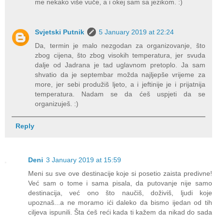
me nekako više vuče, a i okej sam sa jezikom. :)
Svjetski Putnik
5 January 2019 at 22:24
Da, termin je malo nezgodan za organizovanje, što
zbog cijena, što zbog visokih temperatura, jer svuda
dalje od Jadrana je tad uglavnom pretoplo. Ja sam
shvatio da je septembar možda najljepše vrijeme za
more, jer sebi produžiš ljeto, a i jeftinije je i prijatnija
temperatura. Nadam se da ćeš uspjeti da se
organizuješ. :)
Reply
Deni
3 January 2019 at 15:59
Meni su sve ove destinacije koje si posetio zaista predivne!
Već sam o tome i sama pisala, da putovanje nije samo
destinacija, već ono što naučiš, doživiš, ljudi koje
upoznaš...a ne moramo ići daleko da bismo ijedan od tih
ciljeva ispunili. Šta ćeš reći kada ti kažem da nikad do sada