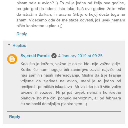
nisam sela u avion? :) To mi je jedna od želja ove godine,
pa gde god da odem. Isto tako, baš ove godine želim više
da istražim Balkan, i naravno Srbiju o kojoj dosta toga ne
znam. Videćemo gde će me staze odvesti, još uvek nemam
ništa konkretno u planu ;)
Reply
Replies
Svjetski Putnik
4 January 2019 at 09:25
Kao što ja kažem, važno je da se ide, nije važno gdje.
Koliko će nam negdje biti zanimljivo zavisi najviše od
nas samih i naših interesovanja. Mislim da ti je krajnje
vrijeme da sjedneš na avion, meni je to jedno od
omiljenih putničkih iskustava. Mrtva trka da li više volim
avione ili vozove. Ni ja još uvijek nemam konkretne
planove što me čini pomalo nervoznim, ali od februara
ću se baviti detaljnijim planiranjem. :)
Reply