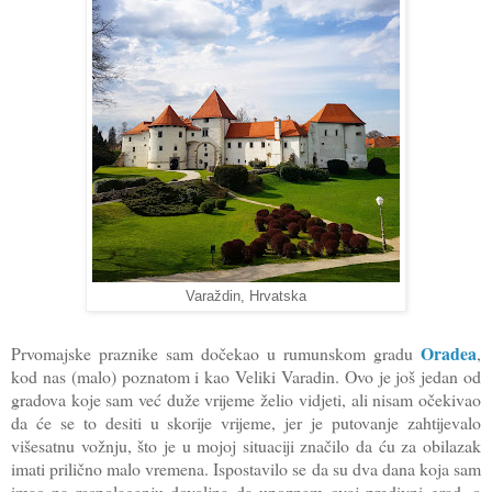
Varaždin, Hrvatska
Oradea
Prvomajske praznike sam dočekao u rumunskom gradu
,
kod nas (malo) poznatom i kao Veliki Varadin. Ovo je još jedan od
gradova koje sam već duže vrijeme želio vidjeti, ali nisam očekivao
da će se to desiti u skorije vrijeme, jer je putovanje zahtijevalo
višesatnu vožnju, što je u mojoj situaciji značilo da ću za obilazak
imati prilično malo vremena. Ispostavilo se da su dva dana koja sam
imao na raspolaganju dovoljna da upoznam ovaj predivni grad, o