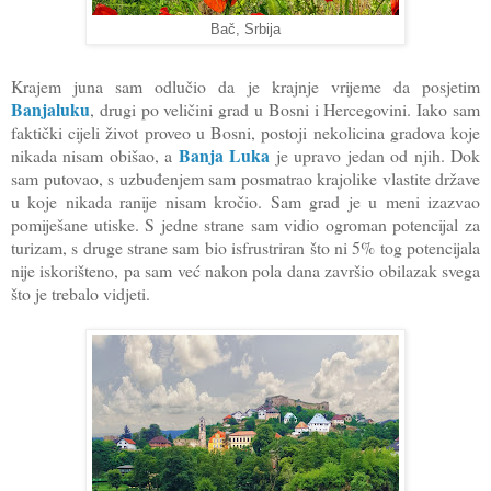
Bač, Srbija
Krajem juna sam odlučio da je krajnje vrijeme da posjetim
Banjaluku
, drugi po veličini grad u Bosni i Hercegovini. Iako sam
faktički cijeli život proveo u Bosni, postoji nekolicina gradova koje
Banja Luka
nikada nisam obišao, a
je upravo jedan od njih. Dok
sam putovao, s uzbuđenjem sam posmatrao krajolike vlastite države
u koje nikada ranije nisam kročio. Sam grad je u meni izazvao
pomiješane utiske. S jedne strane sam vidio ogroman potencijal za
turizam, s druge strane sam bio isfrustriran što ni 5% tog potencijala
nije iskorišteno, pa sam već nakon pola dana završio obilazak svega
što je trebalo vidjeti.