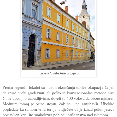
Kapela Svete Ane u Egeru
Prema legendi, lokalci su nakon okončanja turske okupacije željeli
da sruše cijelu građevinu, ali pošto se konvencionalne metode nisu
činile dovoljno uzbudljivima, doveli su 400 volova da obore minaret.
Međutim toranj je ostao stojati, čak se i ne zanjihavši. Ukoliko
pogledate ka samom vrhu tornja, vidjećete da je iznad polumjeseca
postavljen krst, što simbolizira pobjedu hrišćanstva nad islamom.