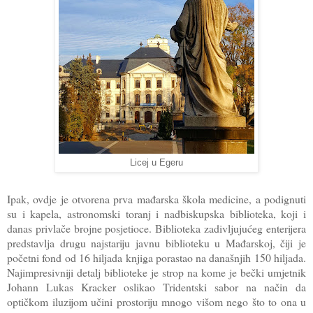
Licej u Egeru
Ipak, ovdje je otvorena prva mađarska škola medicine, a podignuti
su i kapela, astronomski toranj i nadbiskupska biblioteka, koji i
danas privlače brojne posjetioce. Biblioteka zadivljujućeg enterijera
predstavlja drugu najstariju javnu biblioteku u Mađarskoj, čiji je
početni fond od 16 hiljada knjiga porastao na današnjih 150 hiljada.
Najimpresivniji detalj biblioteke je strop na kome je bečki umjetnik
Johann Lukas Kracker oslikao Tridentski sabor na način da
optičkom iluzijom učini prostoriju mnogo višom nego što to ona u