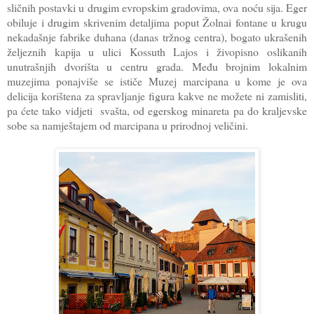
sličnih postavki u drugim evropskim gradovima, ova noću sija. Eger
obiluje i drugim skrivenim detaljima poput Žolnai fontane u krugu
nekadašnje fabrike duhana (danas tržnog centra), bogato ukrašenih
željeznih kapija u ulici Kossuth Lajos i živopisno oslikanih
unutrašnjih dvorišta u centru grada. Među brojnim lokalnim
muzejima ponajviše se ističe Muzej marcipana u kome je ova
delicija korištena za spravljanje figura kakve ne možete ni zamisliti,
pa ćete tako vidjeti svašta, od egerskog minareta pa do kraljevske
sobe sa namještajem od marcipana u prirodnoj veličini.