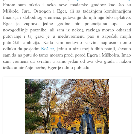
Potom sam otkrio i neke nove mađarske gradove kao što su
Miškolc, Jura, Ostrogon i Eger, ali sa tadašnjom kombinacijom
finansija i slobodnog vremena, putovanje do njih nije bilo isplativo.
Eger je zapravo jedne godine bio potencijalna opcija za
novogodišnje praznike, ali sam iz nekog razloga morao otkazati
putovanje i taj grad je u međuvremenu pao u zapećak mojih
putničkih ambicija. Kada sam nedavno sasvim naprasno donio
odluku da posjetim
Košice
, jednu u nizu mojih tihih patnji, shvatio
sam da na putu do tamo moram proći pored Egera i Miškolca. Imao
sam vremena da svratim u samo jedan od ova dva grada i nakon
teške unutrašnje borbe, Eger je odnio pobjedu.