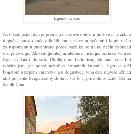
Egerski dvorac
Nažalost, jedan dan je premalo da se sve obiđe, a pošto nas je čekao
dugačak put do kuće odlučili smo na brzinu večerati i kupiti nešto
za uspomenu u suvenirnici pored bazilike, te na taj način okončati
ovo putovanje. Ako ste ljubitelj arhitekture i istorije, onda će vam se
Eger svakako dopasti. Ukoliko ste hedonista, tek tada ćete biti
oduševljeni, jer pored nekoliko termalnih kupatila, Eger se diči
bogatom istorijom vinarstva, a u degustaciji vina ćete najviše uživati
ako posjetite Szepasszony dolinu, što bi u prevodu značilo Dolina
lijepih žena
.