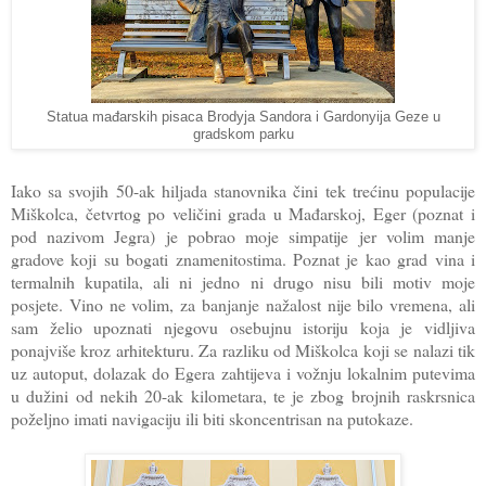
Statua mađarskih pisaca Brodyja Sandora i Gardonyija Geze u
gradskom parku
Iako sa svojih 50-ak hiljada stanovnika čini tek trećinu populacije
Miškolca, četvrtog po veličini grada u Mađarskoj, Eger (poznat i
pod nazivom Jegra) je pobrao moje simpatije jer volim manje
gradove koji su bogati znamenitostima. Poznat je kao grad vina i
termalnih kupatila, ali ni jedno ni drugo nisu bili motiv moje
posjete. Vino ne volim, za banjanje nažalost nije bilo vremena, ali
sam želio upoznati njegovu osebujnu istoriju koja je vidljiva
ponajviše kroz arhitekturu. Za razliku od Miškolca koji se nalazi tik
uz autoput, dolazak do Egera zahtijeva i vožnju lokalnim putevima
u dužini od nekih 20-ak kilometara, te je zbog brojnih raskrsnica
poželjno imati navigaciju ili biti skoncentrisan na putokaze.