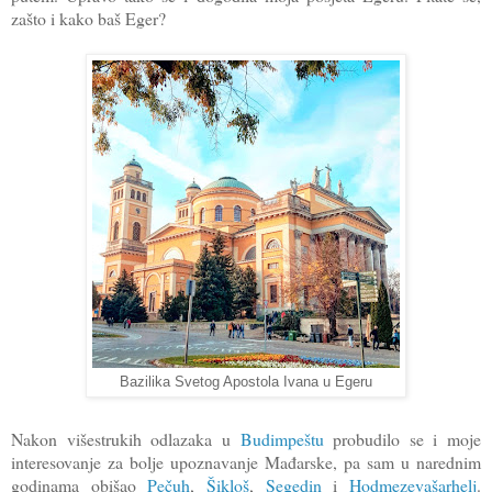
zašto i kako baš Eger?
Bazilika Svetog Apostola Ivana u Egeru
Nakon višestrukih odlazaka u
Budimpeštu
probudilo se i moje
interesovanje za bolje upoznavanje Mađarske, pa sam u narednim
godinama obišao
Pečuh
,
Šikloš
,
Segedin
i
Hodmezevašarhelj
.