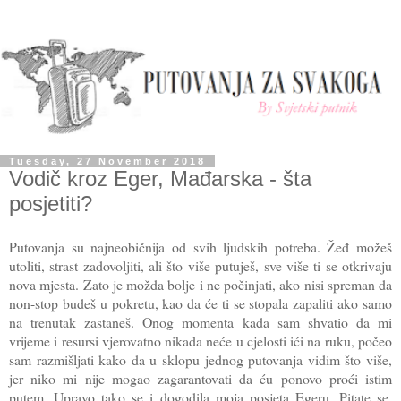
Tuesday, 27 November 2018
Vodič kroz Eger, Mađarska - šta
posjetiti?
Putovanja su najneobičnija od svih ljudskih potreba. Žeđ možeš
utoliti, strast zadovoljiti, ali što više putuješ, sve više ti se otkrivaju
nova mjesta. Zato je možda bolje i ne počinjati, ako nisi spreman da
non-stop budeš u pokretu, kao da će ti se stopala zapaliti ako samo
na trenutak zastaneš. Onog momenta kada sam shvatio da mi
vrijeme i resursi vjerovatno nikada neće u cjelosti ići na ruku, počeo
sam razmišljati kako da u sklopu jednog putovanja vidim što više,
jer niko mi nije mogao zagarantovati da ću ponovo proći istim
putem. Upravo tako se i dogodila moja posjeta Egeru. Pitate se,