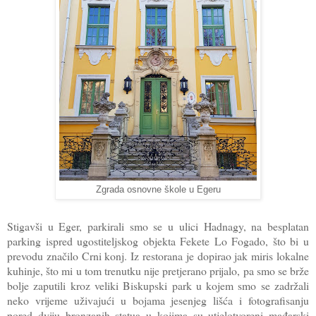
Zgrada osnovne škole u Egeru
Stigavši u Eger, parkirali smo se u ulici Hadnagy, na besplatan
parking ispred ugostiteljskog objekta Fekete Lo Fogado, što bi u
prevodu značilo Crni konj. Iz restorana je dopirao jak miris lokalne
kuhinje, što mi u tom trenutku nije pretjerano prijalo, pa smo se brže
bolje zaputili kroz veliki Biskupski park u kojem smo se zadržali
neko vrijeme uživajući u bojama jesenjeg lišća i fotografisanju
pored dviju bronzanih statua u kojima su utjelotvoreni mađarski