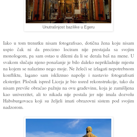
Unutrašnjost bazilike u Egeru
Iako u tom trenutku nisam fotografisao, dotična žena koju nisam
uspio čak ni da precizno lociram nije prestajala sa svojim
monologom, pa sam ostao u dilemi da li se derala baš na mene. U
svakom slučaju njeno ponašanje je bilo daleko neprikladnije mjestu
na kojem se nalazimo nego moje. Ne želeći se izlagati nepotrebnom
konfliktu, lagano sam iskliznuo napolje i nastavio fotografisati
eksterijer. Pločnik ispred Liceja je bio usred rekonstrukcije, tako da
nisam previše obraćao pažnju na ovu građevinu, koja je zamišljena
kao univerzitet, ali to nikada nije postala jer nije imala dozvolu
Habsburgovaca koji su željeli imati obrazovni sistem pod svojim
nadzorom.