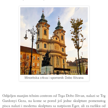
Minoritska crkva i spomenik Dobo Ištvana
Odijeljen manjim tržnim centrom od Trga Dobo Ištvan, nalazi se Trg
Gardonyi Geza, na kome se pored još jedne skulpture pomenutog
pisca nalazi i moderna skulptura sa natpisom Eger, ali za razliku od