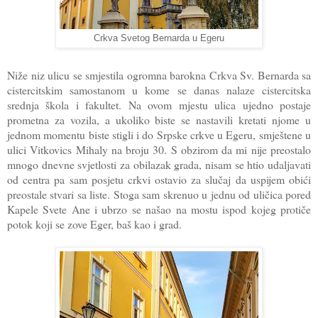
Crkva Svetog Bernarda u Egeru
Niže niz ulicu se smjestila ogromna barokna Crkva Sv. Bernarda sa
cistercitskim samostanom u kome se danas nalaze cistercitska
srednja škola i fakultet. Na ovom mjestu ulica ujedno postaje
prometna za vozila, a ukoliko biste se nastavili kretati njome u
jednom momentu biste stigli i do Srpske crkve u Egeru, smještene u
ulici Vitkovics Mihaly na broju 30. S obzirom da mi nije preostalo
mnogo dnevne svjetlosti za obilazak grada, nisam se htio udaljavati
od centra pa sam posjetu crkvi ostavio za slučaj da uspijem obići
preostale stvari sa liste. Stoga sam skrenuo u jednu od uličica pored
Kapele Svete Ane i ubrzo se našao na mostu ispod kojeg protiče
potok koji se zove Eger, baš kao i grad.