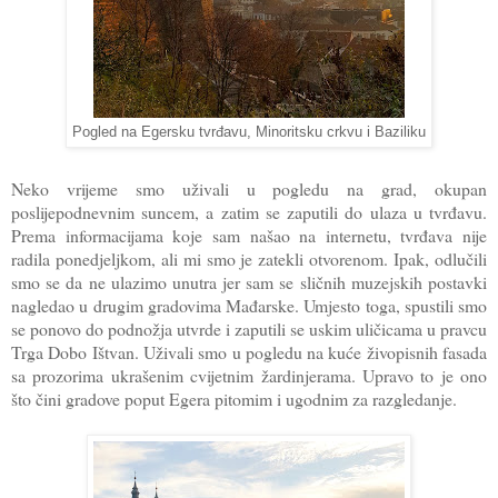
Pogled na Egersku tvrđavu, Minoritsku crkvu i Baziliku
Neko vrijeme smo uživali u pogledu na grad, okupan
poslijepodnevnim suncem, a zatim se zaputili do ulaza u tvrđavu.
Prema informacijama koje sam našao na internetu, tvrđava nije
radila ponedjeljkom, ali mi smo je zatekli otvorenom. Ipak, odlučili
smo se da ne ulazimo unutra jer sam se sličnih muzejskih postavki
nagledao u drugim gradovima Mađarske. Umjesto toga, spustili smo
se ponovo do podnožja utvrde i zaputili se uskim uličicama u pravcu
Trga Dobo Ištvan. Uživali smo u pogledu na kuće živopisnih fasada
sa prozorima ukrašenim cvijetnim žardinjerama. Upravo to je ono
što čini gradove poput Egera pitomim i ugodnim za razgledanje.