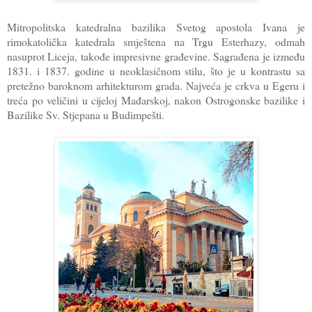
Mitropolitska katedralna bazilika Svetog apostola Ivana je
rimokatolička katedrala smještena na Trgu Esterhazy, odmah
nasuprot Liceja, takođe impresivne građevine. Sagrađena je između
1831. i 1837. godine u neoklasičnom stilu, što je u kontrastu sa
pretežno baroknom arhitekturom grada. Najveća je crkva u Egeru i
treća po veličini u cijeloj Mađarskoj, nakon Ostrogonske bazilike i
Bazilike Sv. Stjepana u Budimpešti.