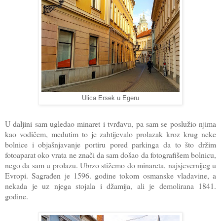
Ulica Ersek u Egeru
U daljini sam ugledao minaret i tvrđavu, pa sam se poslužio njima
kao vodičem, međutim to je zahtijevalo prolazak kroz krug neke
bolnice i objašnjavanje portiru pored parkinga da to što držim
fotoaparat oko vrata ne znači da sam došao da fotografišem bolnicu,
nego da sam u prolazu. Ubrzo stižemo do minareta, najsjevernijeg u
Evropi. Sagrađen je 1596. godine tokom osmanske vladavine, a
nekada je uz njega stojala i džamija, ali je demolirana 1841.
godine.