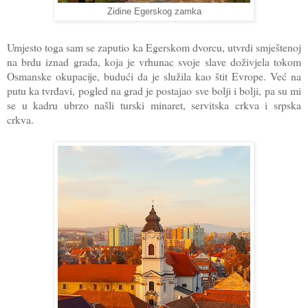
Zidine Egerskog zamka
Umjesto toga sam se zaputio ka Egerskom dvorcu, utvrdi smještenoj
na brdu iznad grada, koja je vrhunac svoje slave doživjela tokom
Osmanske okupacije, budući da je služila kao štit Evrope. Već na
putu ka tvrđavi, pogled na grad je postajao sve bolji i bolji, pa su mi
se u kadru ubrzo našli turski minaret, servitska crkva i srpska
crkva.