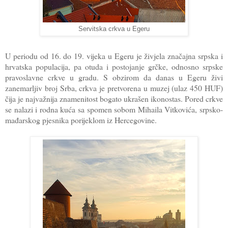
Servitska crkva u Egeru
U periodu od 16. do 19. vijeka u Egeru je živjela značajna srpska i
hrvatska populacija, pa otuda i postojanje grčke, odnosno srpske
pravoslavne crkve u gradu. S obzirom da danas u Egeru živi
zanemarljiv broj Srba, crkva je pretvorena u muzej (ulaz 450 HUF)
čija je najvažnija znamenitost bogato ukrašen ikonostas. Pored crkve
se nalazi i rodna kuća sa spomen sobom Mihaila Vitkovića, srpsko-
mađarskog pjesnika porijeklom iz Hercegovine.