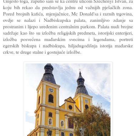
Umjesto toga, zaputio sam se ka centru ulicom Szechenyi Istvan, za
koju bih rekao da predstavlja jednu od važnijih pješačkih zona.
Pored brojnih kafića, mjenjačnice, Mc Donald'sa i raznih trgovina,
ovdje se nalazi i Nadbiskupska palata, zanimljivo zdanje sa
prostranim i lijepo uređenim centralnim parkom. Palata nudi brojne
sadržaje kao što su izložba religijskih predmeta, istorijski enterijeri,
izložba posvećena mađarskim svecima i legendama, portreti
egerskih biskupa i nadbiskupa, hiljadugodišnja istorija mađarske
crkve, te druge stalne i gostujuće izložbe.