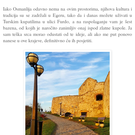
Iako Osmanlija odavno nema na ovim prostorima, njihova kultura i
tradicija su se zadržali u Egeru, tako da i danas možete uživati u
Turskim kupatilima u ulici Furdo, a na raspolaganju vam je šest
bazena, od kojih je naročito zanimljiv onaj ispod zlatne kupole. Ja
sam teška srca morao odustati od te ideje, ali ako me put ponovo
nanese u ove krajeve, definitivno ću ih posjetiti.