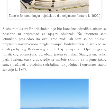
Zepelin fontana (kugla i dječak su dio originalne fontane iz 1909.)
S obzirom da mi Fridrihshafen nije bio konačno odredište, nisam se
posebno ni pripremao za njegov obilazak. Na internetu sam
letimično pregledao šta ovaj grad nudi, ali sam se po dolasku
prepustio nasumičnom razgledavanju. Fridrihshafen je iznikao na
obali prelijepog Bodenskog jezera, koje je ujedno i ključ njegovog
turističkog potencijala. Uz obalu jezera se nalazi Stadtgarten, veliki
park i zelena oaza grada, gdje se možete skloniti za vrijeme jakog
sunca i uživati u brojnim sadržajima, uključujući i ogromno stablo
sekvoje iz 1867.