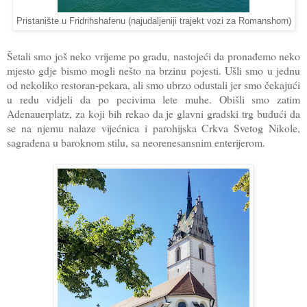
Pristanište u Fridrihshafenu (najudaljeniji trajekt vozi za Romanshorn)
Šetali smo još neko vrijeme po gradu, nastojeći da pronađemo neko
mjesto gdje bismo mogli nešto na brzinu pojesti. Ušli smo u jednu
od nekoliko restoran-pekara, ali smo ubrzo odustali jer smo čekajući
u redu vidjeli da po pecivima lete muhe. Obišli smo zatim
Adenauerplatz, za koji bih rekao da je glavni gradski trg budući da
se na njemu nalaze vijećnica i parohijska Crkva Svetog Nikole,
sagrađena u baroknom stilu, sa neorenesansnim enterijerom.