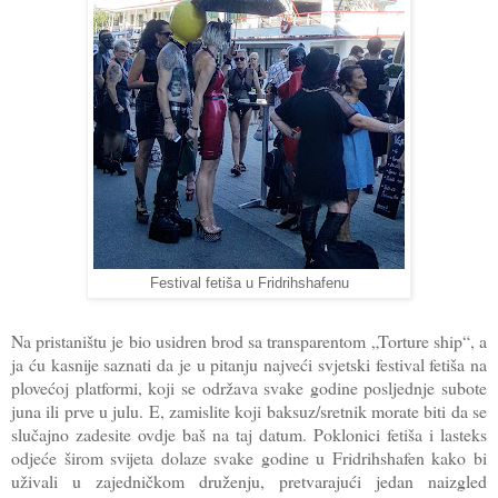
Festival fetiša u Fridrihshafenu
Na pristaništu je bio usidren brod sa transparentom „Torture ship“, a
ja ću kasnije saznati da je u pitanju najveći svjetski festival fetiša na
plovećoj platformi, koji se održava svake godine posljednje subote
juna ili prve u julu. E, zamislite koji baksuz/sretnik morate biti da se
slučajno zadesite ovdje baš na taj datum. Poklonici fetiša i lasteks
odjeće širom svijeta dolaze svake godine u Fridrihshafen kako bi
uživali u zajedničkom druženju, pretvarajući jedan naizgled