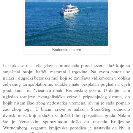
Bodensko jezero
Iz parka se nastavlja glavna promenada pored jezera, duž koje su
smješteni brojni kafići, restorani i trgovine. Na ovom potezu se
nalazi i dugački betonski mol koji se završava vidikovcem u obliku
željeznog tornja/platforme, odakle imate besplatan pogled na cijeli
grad, kao i na švicarsku obalu Bodenskog jezera. U daljini sam
ugledao tornjeve Evangelističke crkve i pripadajućeg dvorca, do
kojih nisam išao zbog nedostatka vremena, ali mi je sada pomalo
žao zbog toga. U blizini crkve se nalazi i Sloss-Steg, odnosno
dvorski most, koji je služio za doček bitnih posjetilaca grada. Nakon
što je Versajskim sporazumom došlo do raspada Kraljevine
Wurttemberg, svrgnuta kraljevska porodica je nastavila da živi u