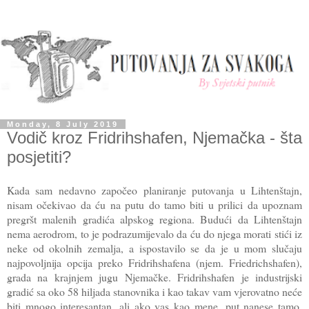
Monday, 8 July 2019
Vodič kroz Fridrihshafen, Njemačka - šta
posjetiti?
Kada sam nedavno započeo planiranje putovanja u Lihtenštajn,
nisam očekivao da ću na putu do tamo biti u prilici da upoznam
pregršt malenih gradića alpskog regiona. Budući da Lihtenštajn
nema aerodrom, to je podrazumijevalo da ću do njega morati stići iz
neke od okolnih zemalja, a ispostavilo se da je u mom slučaju
najpovoljnija opcija preko Fridrihshafena (njem. Friedrichshafen),
grada na krajnjem jugu Njemačke. Fridrihshafen je industrijski
gradić sa oko 58 hiljada stanovnika i kao takav vam vjerovatno neće
biti mnogo interesantan, ali ako vas kao mene, put nanese tamo,