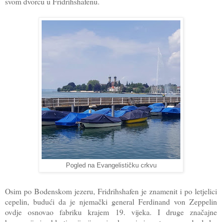
svom dvorcu u Fridrihshafenu.
Pogled na Evangelističku crkvu
Osim po Bodenskom jezeru, Fridrihshafen je znamenit i po letjelici
cepelin, budući da je njemački general Ferdinand von Zeppelin
ovdje osnovao fabriku krajem 19. vijeka. I druge značajne