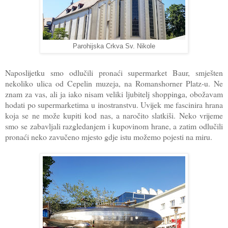
Parohijska Crkva Sv. Nikole
Naposlijetku smo odlučili pronaći supermarket Baur, smješten
nekoliko ulica od Cepelin muzeja, na Romanshorner Platz-u. Ne
znam za vas, ali ja iako nisam veliki ljubitelj shoppinga, obožavam
hodati po supermarketima u inostranstvu. Uvijek me fascinira hrana
koja se ne može kupiti kod nas, a naročito slatkiši. Neko vrijeme
smo se zabavljali razgledanjem i kupovinom hrane, a zatim odlučili
pronaći neko zavučeno mjesto gdje istu možemo pojesti na miru.