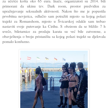
za učešće košta oko 65 eura. Inače, organizatori su 2014. bili
primorani da ukinu tzv. Dark room, prostor predviđen za
upražnjavanje seksualnih aktivnosti. Nakon što me je popustila
prvobitna nevjerica, odlučio sam potražiti mjesto sa kojeg polazi
trajekt za Romanshorn, mjesto u Švicarskoj odakle sam trebao
nastaviti svoje putovanje ka Cirihu. S obzirom da se bližilo 7 h
uveče, biletarnice za prodaju karata su već bile zatvorene, a
obavještenja o broju pristaništa sa kojeg polazi trajekt su djelovala
pomalo konfuzno.