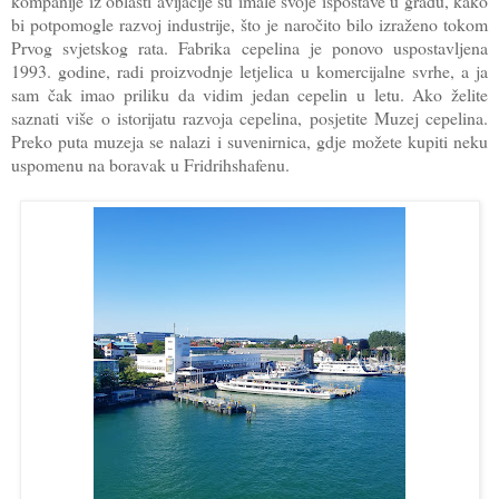
kompanije iz oblasti avijacije su imale svoje ispostave u gradu, kako
bi potpomogle razvoj industrije, što je naročito bilo izraženo tokom
Prvog svjetskog rata. Fabrika cepelina je ponovo uspostavljena
1993. godine, radi proizvodnje letjelica u komercijalne svrhe, a ja
sam čak imao priliku da vidim jedan cepelin u letu. Ako želite
saznati više o istorijatu razvoja cepelina, posjetite Muzej cepelina.
Preko puta muzeja se nalazi i suvenirnica, gdje možete kupiti neku
uspomenu na boravak u Fridrihshafenu.