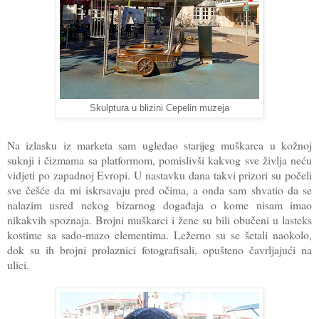
Skulptura u blizini Cepelin muzeja
Na izlasku iz marketa sam ugledao starijeg muškarca u kožnoj
suknji i čizmama sa platformom, pomislivši kakvog sve življa neću
vidjeti po zapadnoj Evropi. U nastavku dana takvi prizori su počeli
sve češće da mi iskrsavaju pred očima, a onda sam shvatio da se
nalazim usred nekog bizarnog događaja o kome nisam imao
nikakvih spoznaja. Brojni muškarci i žene su bili obučeni u lasteks
kostime sa sado-mazo elementima. Ležerno su se šetali naokolo,
dok su ih brojni prolaznici fotografisali, opušteno čavrljajući na
ulici.