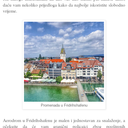
daću vam nekoliko prijedloga kako da najbolje iskoristite slobodno
vrijeme.
Promenada u Fridrihshafenu
Aerodrom u Fridrihshafenu je malen i jednostavan za snalaženje, a
očekujte da će vam granični policajci zbog pooštrenih