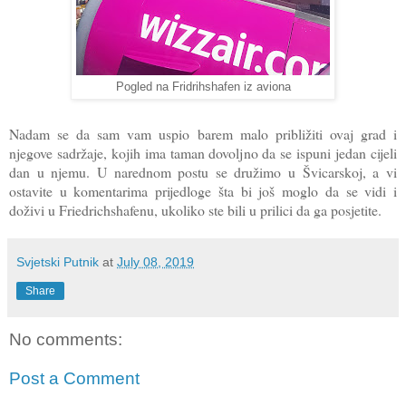
Pogled na Fridrihshafen iz aviona
Nadam se da sam vam uspio barem malo približiti ovaj grad i
njegove sadržaje, kojih ima taman dovoljno da se ispuni jedan cijeli
dan u njemu. U narednom postu se družimo u Švicarskoj, a vi
ostavite u komentarima prijedloge šta bi još moglo da se vidi i
doživi u Friedrichshafenu, ukoliko ste bili u prilici da ga posjetite.
Svjetski Putnik
at
July 08, 2019
Share
No comments:
Post a Comment