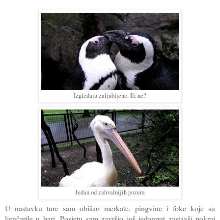
Izgledaju zaljubljeno. Ili ne?
Jedan od zahvalnijih pozera
U nastavku ture sam obišao merkate, pingvine i foke koje su
ljenčarile u bari. Posjetu sam završio još jedanput zastavši pokraj