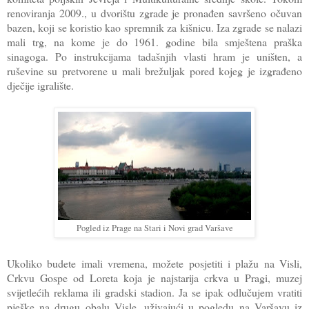
renoviranja 2009., u dvorištu zgrade je pronađen savršeno očuvan
bazen, koji se koristio kao spremnik za kišnicu. Iza zgrade se nalazi
mali trg, na kome je do 1961. godine bila smještena praška
sinagoga. Po instrukcijama tadašnjih vlasti hram je uništen, a
ruševine su pretvorene u mali brežuljak pored kojeg je izgrađeno
dječije igralište.
Pogled iz Prage na Stari i Novi grad Varšave
Ukoliko budete imali vremena, možete posjetiti i plažu na Visli,
Crkvu Gospe od Loreta koja je najstarija crkva u Pragi, muzej
svijetlećih reklama ili gradski stadion. Ja se ipak odlučujem vratiti
pješke na drugu obalu Visle, uživajući u pogledu na Varšavu iz