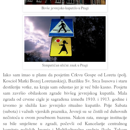
Bivše jevrejsko kupatilo u Pragi
Simpatičan ulični znak u Pragi
Iako sam imao u planu da posjetim Crkvu Gospe od Loreta (polj.
Kosciol Matki Bozej Loretanskiej), Baziliku Sv. Srca Isusova i staru
destileriju votke, na kraju sam odustao jer je već bilo kasno. Posjetu
sam završio obilaskom zgrade bivšeg jevrejskog kupatila. Mala
zgrada od crvene cigle je sagrađena između 1910. i 1913. godine i
izvorno je služila kao jevrejsko ritualno kupatilo. Prije Sabata
(subota) i važnih vjerskih praznika, Jevreji su se čistili od duhovnih
nečistoća u ovom posebnom bazenu. Nakon rata, mnoge institucije
su bile smještene u zgradi, počevši od Kancelarije centralnog
komiteta poljskih Jevreja i Multikulturalne srednje škole. Tokom