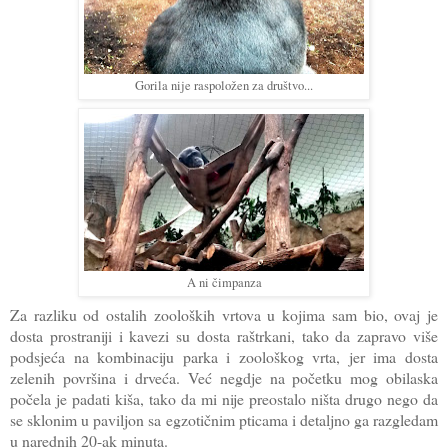
Gorila nije raspoložen za društvo...
A ni čimpanza
Za razliku od ostalih zooloških vrtova u kojima sam bio, ovaj je
dosta prostraniji i kavezi su dosta raštrkani, tako da zapravo više
podsjeća na kombinaciju parka i zoološkog vrta, jer ima dosta
zelenih površina i drveća. Već negdje na početku mog obilaska
počela je padati kiša, tako da mi nije preostalo ništa drugo nego da
se sklonim u paviljon sa egzotičnim pticama i detaljno ga razgledam
u narednih 20-ak minuta.