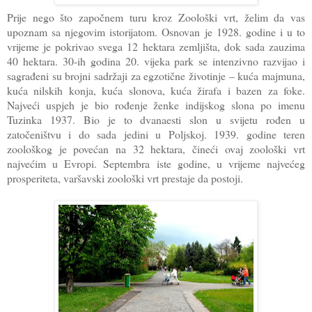
Prije nego što započnem turu kroz Zoološki vrt, želim da vas
upoznam sa njegovim istorijatom. Osnovan je 1928. godine i u to
vrijeme je pokrivao svega 12 hektara zemljišta, dok sada zauzima
40 hektara. 30-ih godina 20. vijeka park se intenzivno razvijao i
sagrađeni su brojni sadržaji za egzotične životinje – kuća majmuna,
kuća nilskih konja, kuća slonova, kuća žirafa i bazen za foke.
Najveći uspjeh je bio rođenje ženke indijskog slona po imenu
Tuzinka 1937. Bio je to dvanaesti slon u svijetu rođen u
zatočeništvu i do sada jedini u Poljskoj. 1939. godine teren
zoološkog je povećan na 32 hektara, čineći ovaj zoološki vrt
najvećim u Evropi. Septembra iste godine, u vrijeme najvećeg
prosperiteta, varšavski zoološki vrt prestaje da postoji.