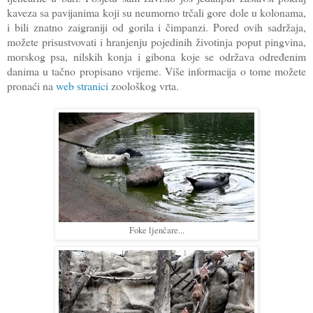
kaveza sa pavijanima koji su neumorno trčali gore dole u kolonama,
i bili znatno zaigraniji od gorila i čimpanzi. Pored ovih sadržaja,
možete prisustvovati i hranjenju pojedinih životinja poput pingvina,
morskog psa, nilskih konja i gibona koje se održava određenim
danima u tačno propisano vrijeme. Više informacija o tome možete
pronaći na
web stranici
zoološkog vrta.
Foke ljenčare...