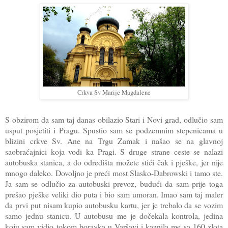
Crkva Sv Marije Magdalene
S obzirom da sam taj danas obilazio Stari i Novi grad, odlučio sam
usput posjetiti i Pragu. Spustio sam se podzemnim stepenicama u
blizini crkve Sv. Ane na Trgu Zamak i našao se na glavnoj
saobraćajnici koja vodi ka Pragi. S druge strane ceste se nalazi
autobuska stanica, a do odredišta možete stići čak i pješke, jer nije
mnogo daleko. Dovoljno je preći most Slasko-Dabrowski i tamo ste.
Ja sam se odlučio za autobuski prevoz, budući da sam prije toga
prešao pješke veliki dio puta i bio sam umoran. Imao sam taj maler
da prvi put nisam kupio autobusku kartu, jer je trebalo da se vozim
samo jednu stanicu. U autobusu me je dočekala kontrola, jedina
koju sam vidio tokom boravka u Varšavi i kaznila me sa 160 zlota