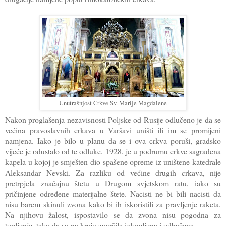
Unutrašnjost Crkve Sv. Marije Magdalene
Nakon proglašenja nezavisnosti Poljske od Rusije odlučeno je da se
većina pravoslavnih crkava u Varšavi uništi ili im se promijeni
namjena. Iako je bilo u planu da se i ova crkva poruši, gradsko
vijeće je odustalo od te odluke. 1928. je u podrumu crkve sagrađena
kapela u kojoj je smješten dio spašene opreme iz uništene katedrale
Aleksandar Nevski. Za razliku od većine drugih crkava, nije
pretrpjela značajnu štetu u Drugom svjetskom ratu, iako su
pričinjene određene materijalne štete. Nacisti ne bi bili nacisti da
nisu barem skinuli zvona kako bi ih iskoristili za pravljenje raketa.
Na njihovu žalost, ispostavilo se da zvona nisu pogodna za
topljenje, tako da su na kraju završila izlomljena i odbačena.