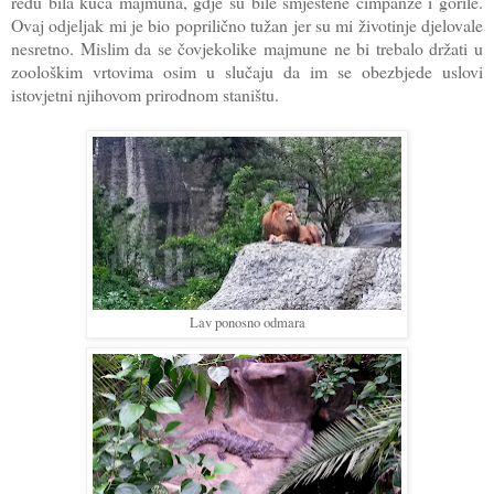
redu bila kuća majmuna, gdje su bile smještene čimpanze i gorile.
Ovaj odjeljak mi je bio poprilično tužan jer su mi životinje djelovale
nesretno. Mislim da se čovjekolike majmune ne bi trebalo držati u
zoološkim vrtovima osim u slučaju da im se obezbjede uslovi
istovjetni njihovom prirodnom staništu.
Lav ponosno odmara