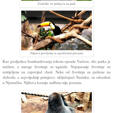
Zoološki vrt podsjeća na park
Tukan u paviljonu sa egzotičnim pticama
Kao posljedica bombardovanja tokom opsade Varšave, dio parka je
uništen, a mnoge životinje su uginule. Najopasnije životinje su
ustrijeljene na zapovijed vlasti. Neke od životinja su puštene na
slobodu, a najvrijedniji primjerci, uključujući Tuzinku, su odvedeni
u Njemačku. Njihova kasnija sudbina nije poznata.