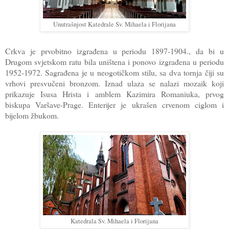
Unutrašnjost Katedrale Sv. Mihaela i Florijana
Crkva je prvobitno izgrađena u periodu 1897-1904., da bi u
Drugom svjetskom ratu bila uništena i ponovo izgrađena u periodu
1952-1972. Sagrađena je u neogotičkom stilu, sa dva tornja čiji su
vrhovi presvučeni bronzom. Iznad ulaza se nalazi mozaik koji
prikazuje Isusa Hrista i amblem Kazimira Romaniuka, prvog
biskupa Varšave-Prage. Enterijer je ukrašen crvenom ciglom i
bijelom žbukom.
Katedrala Sv. Mihaela i Florijana