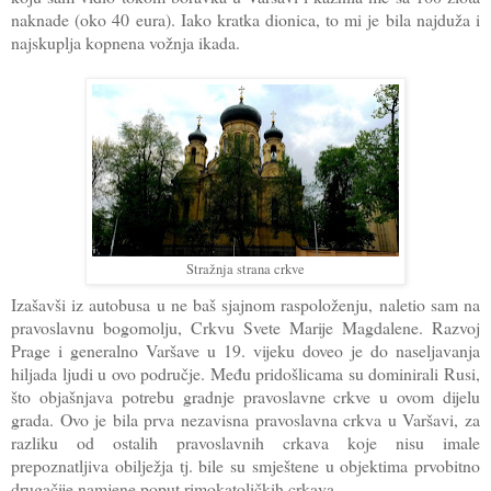
naknade (oko 40 eura). Iako kratka dionica, to mi je bila najduža i
najskuplja kopnena vožnja ikada.
Stražnja strana crkve
Izašavši iz autobusa u ne baš sjajnom raspoloženju, naletio sam na
pravoslavnu bogomolju, Crkvu Svete Marije Magdalene. Razvoj
Prage i generalno Varšave u 19. vijeku doveo je do naseljavanja
hiljada ljudi u ovo područje. Među pridošlicama su dominirali Rusi,
što objašnjava potrebu gradnje pravoslavne crkve u ovom dijelu
grada. Ovo je bila prva nezavisna pravoslavna crkva u Varšavi, za
razliku od ostalih pravoslavnih crkava koje nisu imale
prepoznatljiva obilježja tj. bile su smještene u objektima prvobitno
drugačije namjene poput rimokatoličkih crkava.