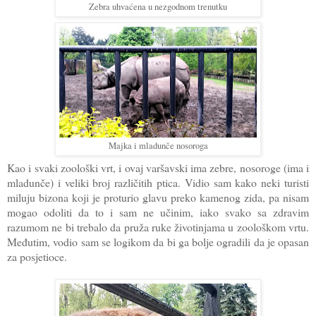
Zebra uhvaćena u nezgodnom trenutku
Majka i mladunče nosoroga
Kao i svaki zoološki vrt, i ovaj varšavski ima zebre, nosoroge (ima i
mladunče) i veliki broj različitih ptica. Vidio sam kako neki turisti
miluju bizona koji je proturio glavu preko kamenog zida, pa nisam
mogao odoliti da to i sam ne učinim, iako svako sa zdravim
razumom ne bi trebalo da pruža ruke životinjama u zoološkom vrtu.
Međutim, vodio sam se logikom da bi ga bolje ogradili da je opasan
za posjetioce.