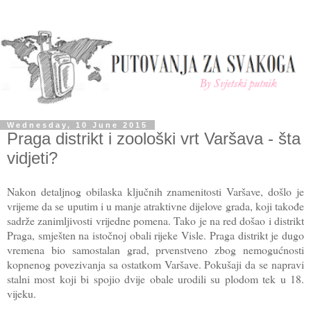
Wednesday, 10 June 2015
Praga distrikt i zoološki vrt Varšava - šta
vidjeti?
Nakon detaljnog obilaska ključnih znamenitosti Varšave, došlo je
vrijeme da se uputim i u manje atraktivne dijelove grada, koji takođe
sadrže zanimljivosti vrijedne pomena. Tako je na red došao i distrikt
Praga, smješten na istočnoj obali rijeke Visle. Praga distrikt je dugo
vremena bio samostalan grad, prvenstveno zbog nemogućnosti
kopnenog povezivanja sa ostatkom Varšave. Pokušaji da se napravi
stalni most koji bi spojio dvije obale urodili su plodom tek u 18.
vijeku.