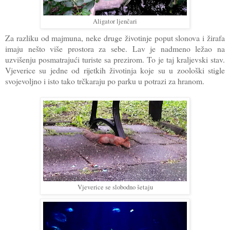
Aligator ljenčari
Za razliku od majmuna, neke druge životinje poput slonova i žirafa
imaju nešto više prostora za sebe. Lav je nadmeno ležao na
uzvišenju posmatrajući turiste sa prezirom. To je taj kraljevski stav.
Vjeverice su jedne od rijetkih životinja koje su u zoološki stigle
svojevoljno i isto tako trčkaraju po parku u potrazi za hranom.
Vjeverice se slobodno šetaju