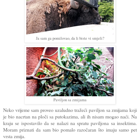
Ja sam ga pomilovao, da li biste vi smjeli?
Paviljon sa zmijama
Neko vrijeme sam proveo uzaludno tražeći paviljon sa zmijama koji
je bio nacrtan na ploči sa putokazima, ali ih nisam mogao naći. Na
kraju se ispostavilo da se nalazi na spratu paviljona sa insektima.
Moram priznati da sam bio pomalo razočaran što imaju samo pet
vrsta zmija.