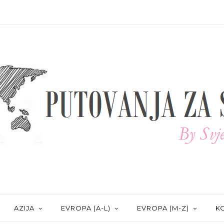
AZIJA
EVROPA (A-L)
EVROPA (M-Z)
KO