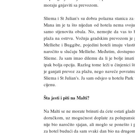
moraju gnjaviti sa prevozom.
Sliema i St Julian's su dobra polazna stanica za
Mana im je ta što nijedan od hotela nema svoju
samo stjenovita obala. No, nemojte da vas to 
plaža na ostrvu. Vožnja gradskim prevozom je pri
Melliehe i Buggibe, pojedini hoteli imaju vlasti
naročito u slučaju Melliehe. Međutim, dostupnost
Slieme. Ja sam imao dilemu da li je bolje imati 
ipak bolja opcija. Razlog tome leži u činjenici 
je ganjati prevoz za plažu, nego naveče povratnu
Sliema i St Julian's. Ja sam odsjeo u hotelu Par
cijenu.
Šta jesti i piti na Malti?
Na Malti se ne morate brinuti da ćete ostati gla
doručkom, uz mogućnost doplate za polupansion
nije bio naročito sjajan, ali moglo se ponešto i
za hotel budući da sam svaki dan bio na drugom 