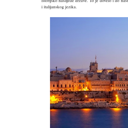
istorijsko naslijeđe države. To je dovelo i do n
i italijanskog jezika.