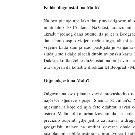
Koliko dugo ostati na Malti?
Na ovo pitanje nije lako dati pravi odgovor, ali
minimalno 10-15 dana. Nažalost, aranžmani n
„krađu“ jednog dana budući da je let iz Beogra
dana tamo uspio vidjeti većinu toga, ali mi 
vrijeme kada sam ja išao postojala je varijanta
slučaju ste i dalje plaćali duplu avionsku kartu 
Dakle, ukoliko želite duže ostati najbolja varija
u Evropi ili da koristite direktan let Beograd - 
Gdje odsjesti na Malti?
Odgovor na ovo pitanje zavisi prevashodno o
najčešće sljedeće opcije: Sliema, St Julian's
mjestima, a koje od njih ćete odabrati zavisi 
ostrvo Malta toliko urbanizovano da su poje
precizno ocijeniti gdje jedno završava, a drug
geografski nalaze na sredini sjeverne obale
raspolaganju obilje restorana, prodavnica i kaf