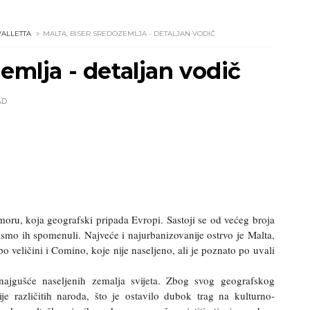
VALLETTA
MALTA, BISER SREDOZEMLJA - DETALJAN VODIČ
emlja - detaljan vodič
AD
ru, koja geografski pripada Evropi. Sastoji se od većeg broja
ismo ih spomenuli. Najveće i najurbanizovanije ostrvo je Malta,
 veličini i Comino, koje nije naseljeno, ali je poznato po uvali
najgušće naseljenih zemalja svijeta. Zbog svog geografskog
ije različitih naroda, što je ostavilo dubok trag na kulturno-