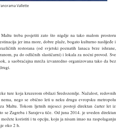
Panorama Vallette
Maltu treba posjetiti zato što nigdje na tako malom prostoru
estinacija jer ima more, dobre plaže, bogato kulturno naslijeđe i
različitih restorana (od svjetski poznatih lanaca brze ishrane,
hranom, pa do odličnih slastičarni) i lokala za noćni provod. Sve
visok, a saobraćajna mreža izvanredno organizovana tako da bez
drugi.
eke ture koja kruzerom obilazi Sredozemlje. Nažalost, redovnih
tu nema, nego se obično leti u neku drugu evropsku metropolu
za Maltu. Tokom ljetnih mjeseci postoji direktan čarter let iz
to se Zagreba i Sarajeva tiče.
Od juna 2014. je uveden direktan
 možete koristiti i tu opciju, koju ja nisam imao na raspolaganju
aje oko 2 h.