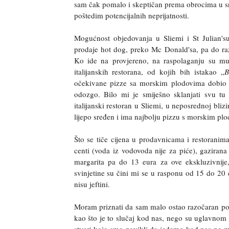
sam čak pomalo i skeptičan prema obrocima u sre
poštedim potencijalnih neprijatnosti.
Mogućnost objedovanja u Sliemi i St Julian'su
prodaje hot dog, preko Mc Donald'sa, pa do razl
Ko ide na provjereno, na raspolaganju su m
italijanskih restorana, od kojih bih istakao „
B
očekivane pizze sa morskim plodovima dobio n
odozgo. Bilo mi je smiješno sklanjati svu tu 
italijanski restoran u Sliemi, u neposrednoj bliz
lijepo sređen i ima najbolju pizzu s morskim pl
Što se tiče cijena u prodavnicama i restoranima,
centi (voda iz vodovoda nije za piće)
,
gazirana
margarita
pa do 13
eura
za
ove
ekskluzivnije
svinjetine
su
č
ini
mi
se
u
rasponu
od
15 do 20
nisu
jeftini
.
Moram priznati da sam malo ostao razočaran p
kao što je to slučaj kod nas, nego su uglavnom 
stvari koje smo navikli da jedemo kod nas ne mo