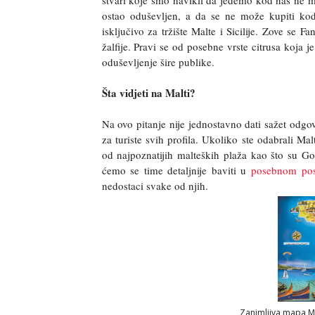
ostao oduševljen, a da se ne može kupiti kod 
isključivo za tržište Malte i Sicilije. Zove se 
žalfije. Pravi se od posebne vrste citrusa koja j
oduševljenje šire publike.
Šta vidjeti na Malti?
Na ovo pitanje nije jednostavno dati sažet odgo
za turiste svih profila. Ukoliko ste odabrali Ma
od najpoznatijih malteških plaža kao što su G
ćemo se time detaljnije baviti u
posebnom pos
nedostaci svake od njih.
Zanimljiva mapa M