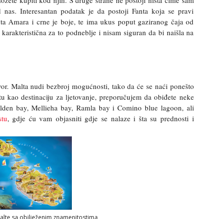
nas. Interesantan podatak je da postoji Fanta koja se pravi
Fanta Amara i crne je boje, te ima ukus poput gaziranog čaja od
e karakteristična za to podneblje i nisam siguran da bi naišla na
vor. Malta nudi bezbroj mogućnosti, tako da će se naći ponešto
ltu kao destinaciju za ljetovanje, preporučujem da obiđete neke
olden bay, Mellieha bay, Ramla bay i Comino blue lagoon, ali
tu
, gdje ću vam objasniti gdje se nalaze i šta su prednosti i
alte sa obilježenim znamenitostima