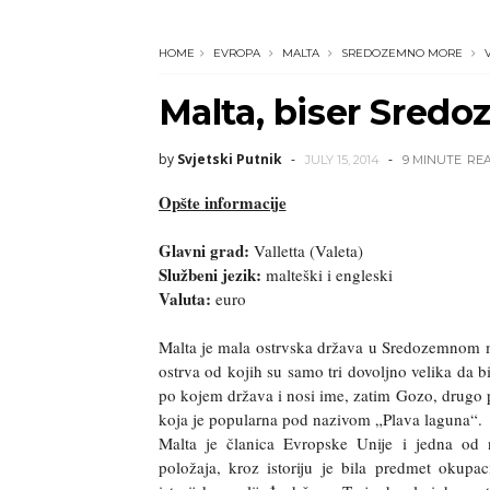
HOME
EVROPA
MALTA
SREDOZEMNO MORE
Malta, biser Sredoz
by
Svjetski Putnik
JULY 15, 2014
9 MINUTE
RE
Opšte informacije
Glavni grad:
Valletta (Valeta)
Službeni jezik:
malteški i engleski
Valuta:
euro
Malta je mala ostrvska država u Sredozemnom mo
ostrva od kojih su samo tri dovoljno velika da b
po kojem država i nosi ime, zatim Gozo, drugo po
koja je popularna pod nazivom „Plava laguna“.
Malta je članica Evropske Unije i jedna od 
položaja, kroz istoriju je bila predmet okupac