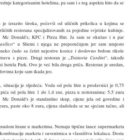
dnje kategorisanim hotelima, pa sam i s tog aspekta htio da se
 je izrazito široka, počevši od uličnih prikolica u kojima se
ičitih restorana specijalizovanih za pojedine svjetske kuhinje.
u Mc Donald's, KFC i Pizza Hut. Ja sam se okušao i u par
asilico
“ u Sliemi i njega ne preporučujem jer sam umjesto
eko čudo sa četiri nejestive kozice i doslovno brdom rikole
travu s pizze. Drugi restoran je „
Trattoria Cardini
“, takođe
ini hotela Park. Ovo je već bila druga priča. Restoran je uredan,
odovima koju sam ikada jeo.
 situacija je sljedeća.
Voda
od
pola
litre
u
prodavnici
je
0,75
pi
ć
a
od
pola
litre
1
do
1,4
eur
,
pizza
u
restoranima
: 5,5
eura
,
Mc
Donald
'
s
je
standardno
skup
,
cijene
jela
od
govedine
i
eura
,
paste
oko
8
eura
,
cijena
sladoleda
se
ne
sje
ć
am
ta
č
no
,
ali
onudom hrane u marketima. Nemaju tipične lance supermarketa
kombinacije marketa i suvenirnica u vlasništvu lokalaca. Dosta
žete kupiti kod njih. S druge strane ne postoji ništa čime sam