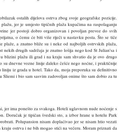
 obilazak ostalih dijelova ostrva zbog svoje geografske pozicije.
 plažu, jer je umjesto tipičnih plaža kupačima na raspolaganju
brine jer postoji dobro organizovan i povoljan prevoz do svih
jatna, o čemu će biti više riječi u nastavku posta. Što se tiče
te plaže, a znatno bliže su i neke od najboljih ostrvskih plaža,
 nekih drugih sadržaja je znatno lošija nego kod St Julian'sa i
u blizini plažu ili grad i na kraju sam shvatio da je ovo drugo
što su dnevne vozne linije daleko češće nego noćne, i praktičnije
 liniju iz grada u hotel. Tako da, moja preporuka su definitivno
k u Sliemi i bio sam sasvim zadovoljan onime što sam dobio za tu
dni, jer ima ponešto za svakoga. Hoteli uglavnom nude noćenje s
. Doručak je tipičan švedski sto, a izbor hrane u hotelu Park
 probrati. Polupansion nisam doplaćivao jer se nisam htio vezati
kraju ostrva i ne bih mogao stići na večeru. Moram priznati da