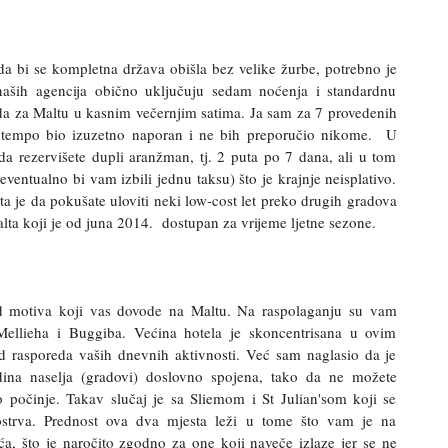
 da bi se kompletna država obišla bez velike žurbe, potrebno je
aših agencija obično uključuju sedam noćenja i standardnu
da za Maltu u kasnim večernjim satima. Ja sam za 7 provedenih
je tempo bio izuzetno naporan i ne bih preporučio nikome. U
 da rezervišete dupli aranžman, tj. 2 puta po 7 dana, ali u tom
(eventualno bi vam izbili jednu taksu) što je krajnje neisplativo.
nta je da pokušate uloviti neki low-cost let preko drugih gradova
Malta koji je od juna 2014. dostupan za vrijeme ljetne sezone.
d motiva koji vas dovode na Maltu. Na raspolaganju su vam
, Mellieha i Buggiba. Većina hotela je skoncentrisana u ovim
od rasporeda vaših dnevnih aktivnosti. Već sam naglasio da je
dina naselja (gradovi) doslovno spojena, tako da ne možete
o počinje. Takav slučaj je sa Sliemom i St Julian'som koji se
 ostrva. Prednost ova dva mjesta leži u tome što vam je na
ića, što je naročito zgodno za one koji naveče izlaze jer se ne