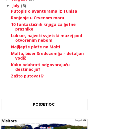
July
(8)
▼
Putopis o avanturama iz Tunisa
Ronjenje u Crvenom moru
10 fantastičnih knjiga za ljetne
praznike
Luksor, najveći svjetski muzej pod
otvorenim nebom
Najljepše plaže na Malti
Malta, biser Sredozemlja - detaljan
vodič
Kako odabrati odgovarajuću
destinaciju?
Zašto putovati?
POSJETIOCI