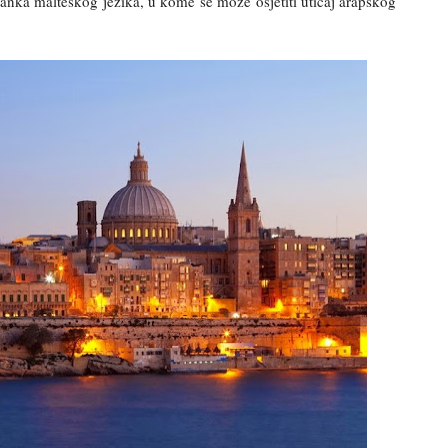
astanka malteškog jezika, u kome se može osjetiti uticaj arapskog