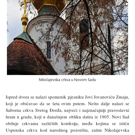
Nikolajevska crkva u Novom Sadu
Ispred dvora se nalazi spomenik pjesniku Jovi Jovanoviću Zmaju,
koji je običavao da se šeta ovim putem. Nešto dalje nalazi se
Saborna crkva Svetog Đorđa, najveći i najznačajniji pravoslavni
hram u gradu, koji u današnjem obliku datira iz 1905. Novi Sad
obiluje crkvama različitih konfesija, među kojima se ističu
Uspenska crkva kod narodnog pozorišta, zatim Nikolajevska