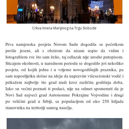
Crkva Imena Marijinog na Trgu Slobode
Prva namjenska posjeta Novom Sadu dogodila se početkom
prošle jeseni, ali s obzirom da nisam uspio da vidim i
fotografišem sve što sam želio, taj odlazak nije urodio putopisom.
Sticajem okolnosti, u narednom periodu se dogodilo još nekoliko
posjeta, od kojih jedna i u vrijeme novogodišnjih praznika, pa
sam naposlijetku došao na ideju da napravim višesezonski vodič i
prikažem najbolje što grad nudi kroz različita godišnja doba.
Iako su većini poznati ti podaci, nije na odmet spomenuti da je
Novi Sad najveći grad Autonomne Pokrajine Vojvodine i drugi
po veličini grad u Srbiji, sa populacijom od oko 250 hiljada
stanovnika na teritoriji samog naselja.