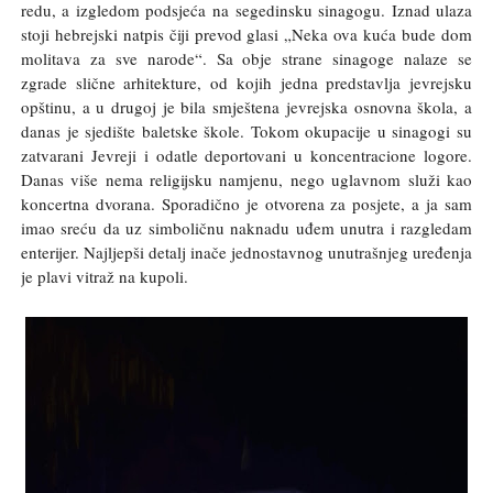
redu, a izgledom podsjeća na segedinsku sinagogu. Iznad ulaza
stoji hebrejski natpis čiji prevod glasi „Neka ova kuća bude dom
molitava za sve narode“. Sa obje strane sinagoge nalaze se
zgrade slične arhitekture, od kojih jedna predstavlja jevrejsku
opštinu, a u drugoj je bila smještena jevrejska osnovna škola, a
danas je sjedište baletske škole. Tokom okupacije u sinagogi su
zatvarani Jevreji i odatle deportovani u koncentracione logore.
Danas više nema religijsku namjenu, nego uglavnom služi kao
koncertna dvorana. Sporadično je otvorena za posjete, a ja sam
imao sreću da uz simboličnu naknadu uđem unutra i razgledam
enterijer. Najljepši detalj inače jednostavnog unutrašnjeg uređenja
je plavi vitraž na kupoli.