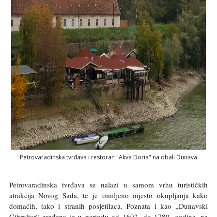
Petrovaradinska tvrđava i restoran "Akva Doria" na obali Dunava
Petrovaradinska tvrđava se nalazi u samom vrhu turističkih
atrakcija Novog Sada, te je omiljeno mjesto okupljanja kako
domaćih, tako i stranih posjetilaca. Poznata i kao „Dunavski
Gibraltar“ građena je u periodu od 1692. do 1780. godine, na