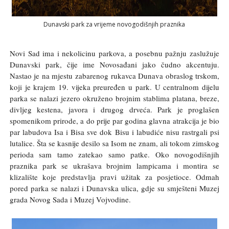
Dunavski park za vrijeme novogodišnjih praznika
Novi Sad ima i nekolicinu parkova, a posebnu pažnju zaslužuje
Dunavski park, čije ime Novosađani jako čudno akcentuju.
Nastao je na mjestu zabarenog rukavca Dunava obraslog trskom,
koji je krajem 19. vijeka preuređen u park. U centralnom dijelu
parka se nalazi jezero okruženo brojnim stablima platana, breze,
divljeg kestena, javora i drugog drveća. Park je proglašen
spomenikom prirode, a do prije par godina glavna atrakcija je bio
par labudova Isa i Bisa sve dok Bisu i labudiće nisu rastrgali psi
lutalice. Šta se kasnije desilo sa Isom ne znam, ali tokom zimskog
perioda sam tamo zatekao samo patke. Oko novogodišnjih
praznika park se ukrašava brojnim lampicama i montira se
klizalište koje predstavlja pravi užitak za posjetioce. Odmah
pored parka se nalazi i Dunavska ulica, gdje su smješteni Muzej
grada Novog Sada i Muzej Vojvodine.