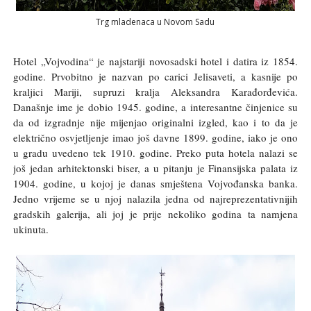
Trg mladenaca u Novom Sadu
Hotel „Vojvodina“ je najstariji novosadski hotel i datira iz 1854.
godine. Prvobitno je nazvan po carici Jelisaveti, a kasnije po
kraljici Mariji, supruzi kralja Aleksandra Karađorđevića.
Današnje ime je dobio 1945. godine, a interesantne činjenice su
da od izgradnje nije mijenjao originalni izgled, kao i to da je
električno osvjetljenje imao još davne 1899. godine, iako je ono
u gradu uvedeno tek 1910. godine. Preko puta hotela nalazi se
još jedan arhitektonski biser, a u pitanju je Finansijska palata iz
1904. godine, u kojoj je danas smještena Vojvođanska banka.
Jedno vrijeme se u njoj nalazila jedna od najreprezentativnijih
gradskih galerija, ali joj je prije nekoliko godina ta namjena
ukinuta.