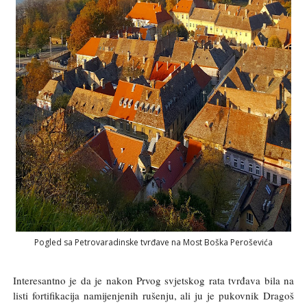
Pogled sa Petrovaradinske tvrđave na Most Boška Peroševića
Interesantno je da je nakon Prvog svjetskog rata tvrđava bila na
listi fortifikacija namijenjenih rušenju, ali ju je pukovnik Dragoš