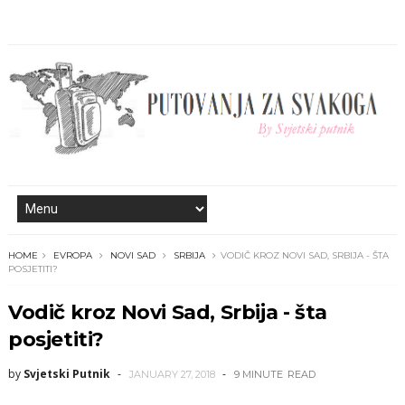
HOME
EVROPA
NOVI SAD
SRBIJA
VODIČ KROZ NOVI SAD, SRBIJA - ŠTA
POSJETITI?
Vodič kroz Novi Sad, Srbija - šta
posjetiti?
by
Svjetski Putnik
JANUARY 27, 2018
9 MINUTE
READ