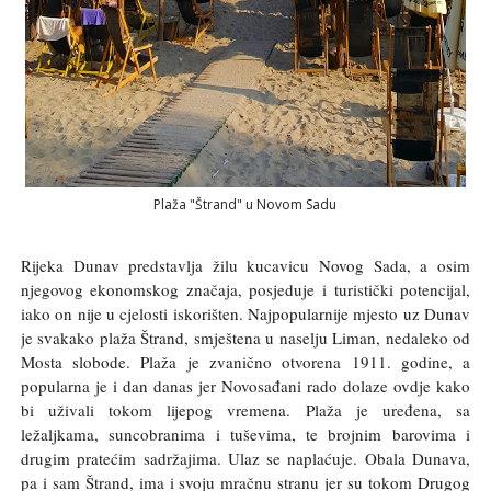
Plaža "Štrand" u Novom Sadu
Rijeka Dunav predstavlja žilu kucavicu Novog Sada, a osim
njegovog ekonomskog značaja, posjeduje i turistički potencijal,
iako on nije u cjelosti iskorišten. Najpopularnije mjesto uz Dunav
je svakako plaža Štrand, smještena u naselju Liman, nedaleko od
Mosta slobode. Plaža je zvanično otvorena 1911. godine, a
popularna je i dan danas jer Novosađani rado dolaze ovdje kako
bi uživali tokom lijepog vremena. Plaža je uređena, sa
ležaljkama, suncobranima i tuševima, te brojnim barovima i
drugim pratećim sadržajima. Ulaz se naplaćuje. Obala Dunava,
pa i sam Štrand, ima i svoju mračnu stranu jer su tokom Drugog