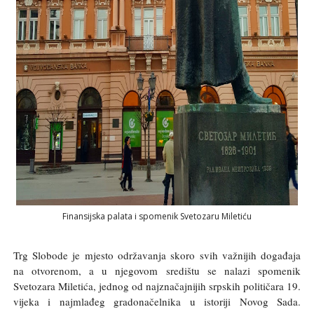
Finansijska palata i spomenik Svetozaru Miletiću
Trg Slobode je mjesto održavanja skoro svih važnijih događaja
na otvorenom, a u njegovom središtu se nalazi spomenik
Svetozara Miletića, jednog od najznačajnijih srpskih političara 19.
vijeka i najmlađeg gradonačelnika u istoriji Novog Sada.