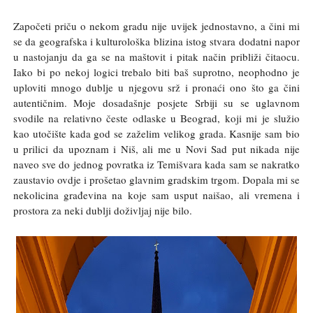
Započeti priču o nekom gradu nije uvijek jednostavno, a čini mi
se da geografska i kulturološka blizina istog stvara dodatni napor
u nastojanju da ga se na maštovit i pitak način približi čitaocu.
Iako bi po nekoj logici trebalo biti baš suprotno, neophodno je
uploviti mnogo dublje u njegovu srž i pronaći ono što ga čini
autentičnim. Moje dosadašnje posjete Srbiji su se uglavnom
svodile na relativno česte odlaske u Beograd, koji mi je služio
kao utočište kada god se zaželim velikog grada. Kasnije sam bio
u prilici da upoznam i Niš, ali me u Novi Sad put nikada nije
naveo sve do jednog povratka iz Temišvara kada sam se nakratko
zaustavio ovdje i prošetao glavnim gradskim trgom. Dopala mi se
nekolicina građevina na koje sam usput naišao, ali vremena i
prostora za neki dublji doživljaj nije bilo.