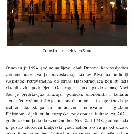
Gradska kuća u Novom Sadu
Osnovan je 1694. godine na lijevoj obali Dunava, kao posljedica
zabrane naseljavanja pravoslavnog stanovništva na teritoriji
susjednog Petrovaradina od strane Habsburgovaca koji su tada
vladali ovim područjem. Od svog nastanka pa do danas, Novi
Sad je predstavljao značajan politički, ekonomski i kulturni
centar Vojvodine i Srbije, a potvrda tome je i činjenica da je
izabran da, skupa sa rumunskim Temišvarom i grčkom
Elefsinom, dijeli titulu evropske prijestonice kulture za 2021.
godinu. Grad je dobio zvanično ime Novi Sad 1748. godine kada
je postao slobodan kraljevski grad, nakon što su ga od države
otkupili bogati građani. Najveći uticaj na njegovu današnju sliku