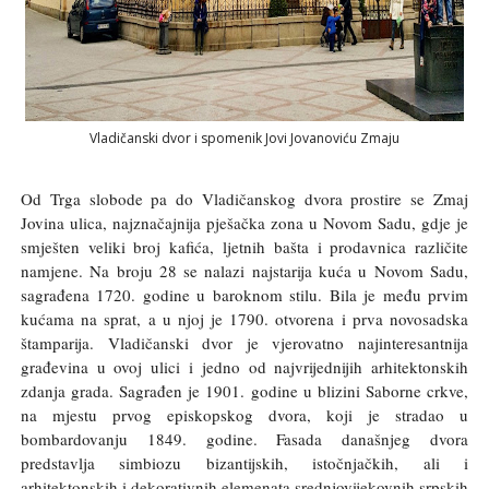
Vladičanski dvor i spomenik Jovi Jovanoviću Zmaju
Od Trga slobode pa do Vladičanskog dvora prostire se Zmaj
Jovina ulica, najznačajnija pješačka zona u Novom Sadu, gdje je
smješten veliki broj kafića, ljetnih bašta i prodavnica različite
namjene. Na broju 28 se nalazi najstarija kuća u Novom Sadu,
sagrađena 1720. godine u baroknom stilu. Bila je među prvim
kućama na sprat, a u njoj je 1790. otvorena i prva novosadska
štamparija. Vladičanski dvor je vjerovatno najinteresantnija
građevina u ovoj ulici i jedno od najvrijednijih arhitektonskih
zdanja grada. Sagrađen je 1901. godine u blizini Saborne crkve,
na mjestu prvog episkopskog dvora, koji je stradao u
bombardovanju 1849. godine. Fasada današnjeg dvora
predstavlja simbiozu bizantijskih, istočnjačkih, ali i
arhitektonskih i dekorativnih elemenata srednjovijekovnih srpskih