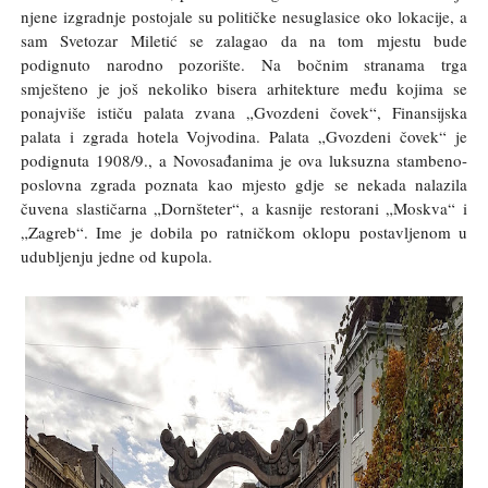
njene izgradnje postojale su političke nesuglasice oko lokacije, a
sam Svetozar Miletić se zalagao da na tom mjestu bude
podignuto narodno pozorište. Na bočnim stranama trga
smješteno je još nekoliko bisera arhitekture među kojima se
ponajviše ističu palata zvana „Gvozdeni čovek“, Finansijska
palata i zgrada hotela Vojvodina. Palata „Gvozdeni čovek“ je
podignuta 1908/9., a Novosađanima je ova luksuzna stambeno-
poslovna zgrada poznata kao mjesto gdje se nekada nalazila
čuvena slastičarna „Dornšteter“, a kasnije restorani „Moskva“ i
„Zagreb“. Ime je dobila po ratničkom oklopu postavljenom u
udubljenju jedne od kupola.