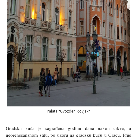
Palata "Gvozdeni čovjek"
Gradska kuća je sagrađena godinu dana nakon crkve, u
neorenesansnom stilu, po uzoru na gradsku kuću u Gracu. Prije