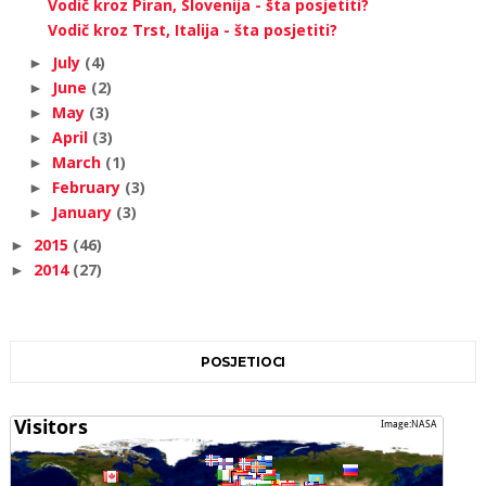
Vodič kroz Piran, Slovenija - šta posjetiti?
Vodič kroz Trst, Italija - šta posjetiti?
July
(4)
►
June
(2)
►
May
(3)
►
April
(3)
►
March
(1)
►
February
(3)
►
January
(3)
►
2015
(46)
►
2014
(27)
►
POSJETIOCI