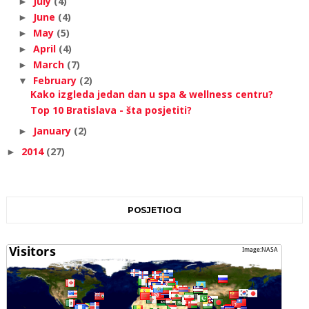
July
(4)
►
June
(4)
►
May
(5)
►
April
(4)
►
March
(7)
►
February
(2)
▼
Kako izgleda jedan dan u spa & wellness centru?
Top 10 Bratislava - šta posjetiti?
January
(2)
►
2014
(27)
►
POSJETIOCI