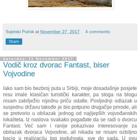
Svjetski Putnik
at
November 27, 2017
4 comments:
Share
Saturday, 11 November 2017
Vodič kroz dvorac Fantast, biser
Vojvodine
Iako sam bio bezbroj puta u Srbiji, moje dosadašnje posjete
nisu imale klasičan turistički karakter, pa stoga na blogu
nisam zabilježio nijednu priču odatle. Posljednji odlazak u
susjednu državu takođe je bio potpuno drugačije prirode, ali
se pretvorio u obilazak jednog od najljepših vojvođanskih
lokaliteta. Iz naslova svakako pogađate da se radi o dvorcu
Fantast. Već sam i ranije pokazivao interesovanje za
obilazak dvoraca Vojvodine, ali nikada se nisam ozbiljno
bacio u realizaciju tog poduhvata, sve do sada. U ovu