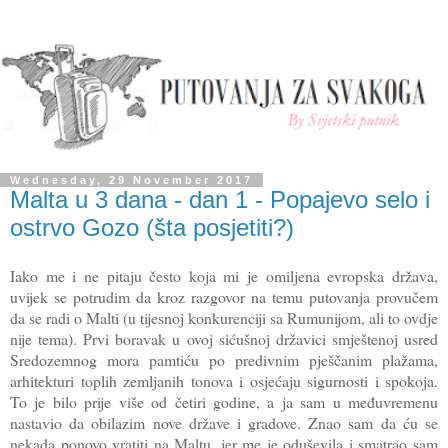
Wednesday, 29 November 2017
Malta u 3 dana - dan 1 - Popajevo selo i
ostrvo Gozo (šta posjetiti?)
Iako me i ne pitaju često koja mi je omiljena evropska država,
uvijek se potrudim da kroz razgovor na temu putovanja provučem
da se radi o Malti (u tijesnoj konkurenciji sa Rumunijom, ali to ovdje
nije tema). Prvi boravak u ovoj sićušnoj državici smještenoj usred
Sredozemnog mora pamtiću po predivnim pješčanim plažama,
arhitekturi toplih zemljanih tonova i osjećaju sigurnosti i spokoja.
To je bilo prije više od četiri godine, a ja sam u međuvremenu
nastavio da obilazim nove države i gradove. Znao sam da ću se
nekada ponovo vratiti na Maltu, jer me je oduševila i smatrao sam