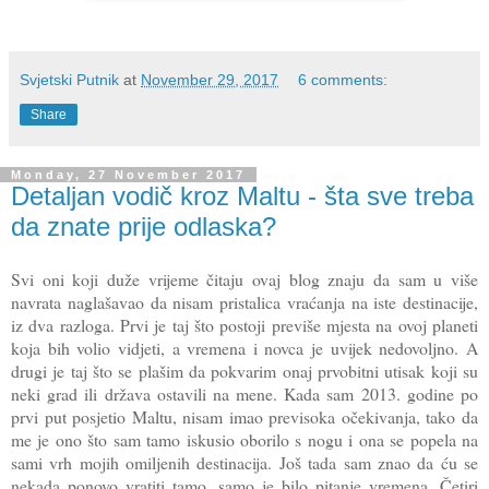
Svjetski Putnik
at
November 29, 2017
6 comments:
Share
Monday, 27 November 2017
Detaljan vodič kroz Maltu - šta sve treba
da znate prije odlaska?
Svi oni koji duže vrijeme čitaju ovaj blog znaju da sam u više
navrata naglašavao da nisam pristalica vraćanja na iste destinacije,
iz dva razloga. Prvi je taj što postoji previše mjesta na ovoj planeti
koja bih volio vidjeti, a vremena i novca je uvijek nedovoljno. A
drugi je taj što se plašim da pokvarim onaj prvobitni utisak koji su
neki grad ili država ostavili na mene. Kada sam 2013. godine po
prvi put posjetio Maltu, nisam imao previsoka očekivanja, tako da
me je ono što sam tamo iskusio oborilo s nogu i ona se popela na
sami vrh mojih omiljenih destinacija. Još tada sam znao da ću se
nekada ponovo vratiti tamo, samo je bilo pitanje vremena. Četiri