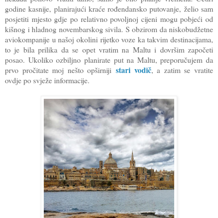
godine kasnije, planirajući kraće rođendansko putovanje, želio sam
posjetiti mjesto gdje po relativno povoljnoj cijeni mogu pobjeći od
kišnog i hladnog novembarskog sivila. S obzirom da niskobudžetne
aviokompanije u našoj okolini rijetko voze ka takvim destinacijama,
to je bila prilika da se opet vratim na Maltu i dovršim započeti
posao. Ukoliko ozbiljno planirate put na Maltu, preporučujem da
stari vodič
prvo pročitate moj nešto opširniji
, a zatim se vratite
ovdje po svježe informacije.